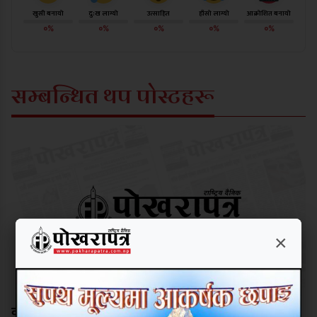
खुसी बनायो
दु:ख लाग्यो
उत्साहित
हाँसो लाग्यो
आक्रोशित बनायो
०%
०%
०%
०%
०%
सम्बन्धित थप पोस्टहरू
×
काङ्ग्रेस र कम्युनिस्टले विर्सेको बाटो