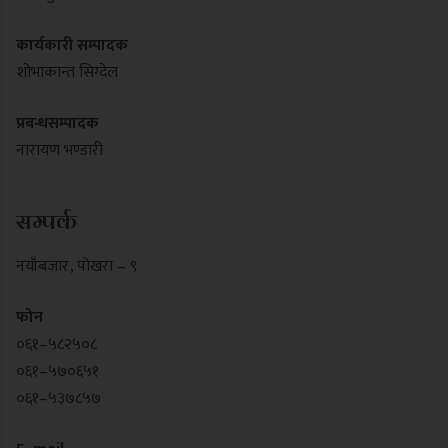
कार्यकारी सम्पादक
शोभाकान्त सिग्देल
प्रबन्धसम्पादक
नारायण भण्डारी
सम्पर्क
नयाँबजार , पोखरा – ९
फोन
०६१–५८२५०८
०६१–५७०६५१
०६१–५३७८५७