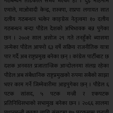
गठबन्धन तोडेकोले संभव भएको हो । दुई महिनामै
एमाले, माओवादी केन्द्र, रास्वपा, राप्रपा लगायत सात
दलीय गठबन्धन भत्केर काङ्ग्रेस नेतृत्वमा १० दलीय
गठबन्धन बन्दा पौडेल देशको अभिभावक बन्न पुगेका
छन । २००१ साल असोज २९ गते तनहुँको ब्यासमा
जन्मेका पौडेल आफ्नो ६३ वर्षे सक्रिय राजनीतिक यात्रा
पार गर्दै अब राष्ट्रप्रमुख बनेका छन् । कांग्रेस पार्टीबाट छ
दशक अनवरत प्रजातान्त्रिक आन्दोलनमा संलग्न रहेका
पौडेल अब संबैधानिक राष्ट्रप्रमुखको रुपमा सबैको साझा
भएर काम गर्ने जिम्मेवारीमा आइपुगेका छन् । पौडेल ६
पटक सांसद, ५ पटक मन्त्री र एकपटक
प्रतिनिधिसभाको सभामुख बनेका छन । २०६६ सालमा
प्रधानमन्त्री बन्नका लागि संसदमा १७ पटकसम्म चुनावी