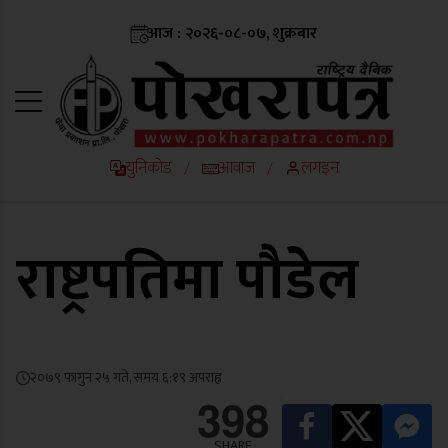
आज : २०२६-०८-०७, शुक्रबार
युनिकोड
आवाज
लगइन
/
/
राष्ट्रपतिमा पौडेल
२०७९ फागुन २५ गते, समय ६:१९ अपराह्न
398
SHARE