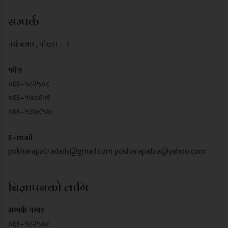
सम्पर्क
नयाँबजार , पोखरा – ९
फोन
०६१–५८२५०८
०६१–५७०६५१
०६१–५३७८५७
E–mail
pokharapatradaily@gmail.com
pokharapatra@yahoo.com
बिज्ञापनको लागि
सम्पर्क नम्बर
०६१–५८२५०८