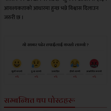
आवश्यकताको आधारमा हुन्छ भन्ने विश्वास दिलाउन
जरुरी छ ।
यो खबर पढेर तपाईलाई कस्तो लाग्यो ?
खुसी बनायो
दु:ख लाग्यो
उत्साहित
हाँसो लाग्यो
आक्रोशित बनायो
०%
०%
०%
०%
०%
सम्बन्धित थप पोस्टहरू