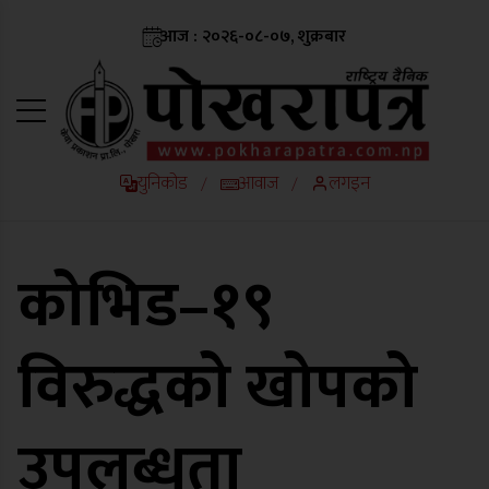
आज : २०२६-०८-०७, शुक्रबार
युनिकोड
आवाज
लगइन
/
/
कोभिड–१९
विरुद्धको खोपको
उपलब्धता