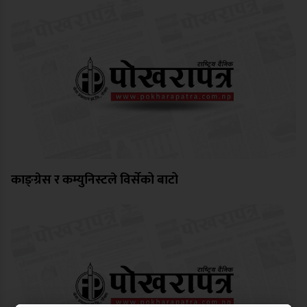
काङ्ग्रेस र कम्युनिस्टले विर्सेको बाटो