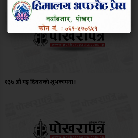
१३७ औ मइ दिवसको शुभकामना !