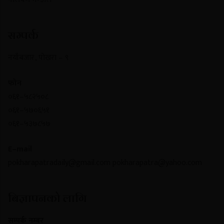
सम्पर्क
नयाँबजार , पोखरा – ९
फोन
०६१–५८२५०८
०६१–५७०६५१
०६१–५३७८५७
E–mail
pokharapatradaily@gmail.com
pokharapatra@yahoo.com
बिज्ञापनको लागि
सम्पर्क नम्बर