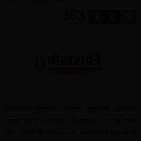
२०७९ पुस २८ गते, समय २:०२ अपराह्न
363
SHARE
प्रधानमन्त्री पुष्पकमल दाहाल ‘प्रचण्ड’ले प्रतिनिधि
सभामा प्रचण्ड समर्थनसाथ विश्वासको मत प्राप्त गरेका
छन । प्रतिनिधि सभाका २७५ सदस्य मध्ये प्रधानमन्त्री