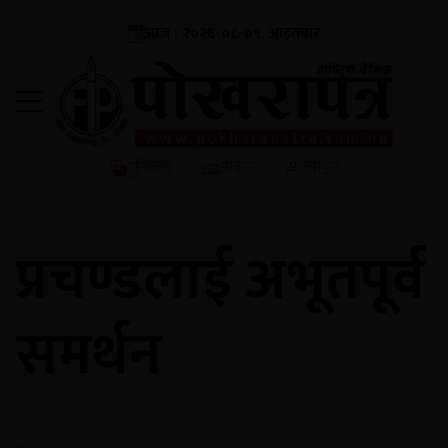
आज : २०२६-०८-०९, आइतबार
युनिकोड
आवाज
लगइन
/
/
प्रचण्डलाई अभूतपूर्व
समर्थन