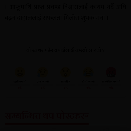
। आफूमाथि प्राप्त प्रचण्ड विश्वासलाई कायम गर्दै अघि
बढ्न दाहाललाई सफलता मिलोस शुभकामना ।
यो खबर पढेर तपाईलाई कस्तो लाग्यो ?
खुसी बनायो
दु:ख लाग्यो
उत्साहित
हाँसो लाग्यो
आक्रोशित बनायो
०%
०%
०%
०%
०%
सम्बन्धित थप पोस्टहरू