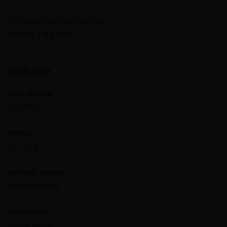
फेवा प्रकाशन प्रा.लि.द्वारा प्रकाशित
पोखरापत्र राष्ट्रिय दैनिक
हाम्रो टिम
प्रधान सम्पादक
पुण्य पौडेल
सम्पादक
रतन गुरुङ
कार्यकारी सम्पादक
शोभाकान्त सिग्देल
प्रबन्धसम्पादक
नारायण भण्डारी