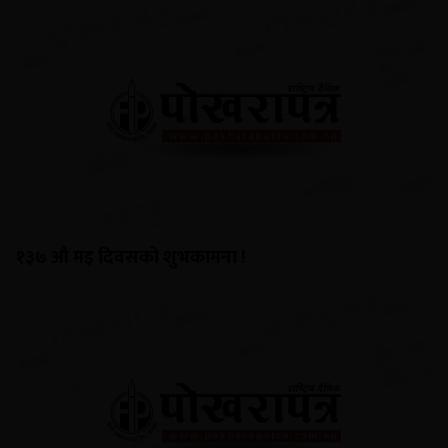
१३७ औ मइ दिवसको शुभकामना !