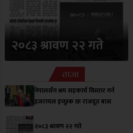
२०८३ श्रावण २२ गते
ताजा
नेपालसँग श्रम सहकार्य विस्तार गर्न
इजरायल इच्छुक छः राजदूत बास
२०८३ श्रावण २२ गते