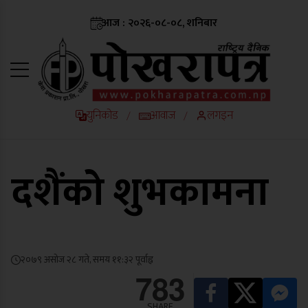
आज : २०२६-०८-०८, शनिबार
युनिकोड
आवाज
लगइन
/
/
दशैंको शुभकामना
२०७९ असोज २८ गते, समय ११:३२ पूर्वाह्न
783
SHARE