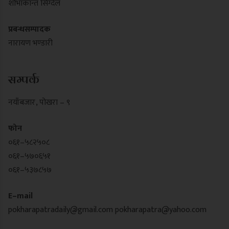
शोभाकान्त सिग्देल
प्रबन्धसम्पादक
नारायण भण्डारी
सम्पर्क
नयाँबजार , पोखरा – ९
फोन
०६१–५८२५०८
०६१–५७०६५१
०६१–५३७८५७
E–mail
pokharapatradaily@gmail.com
pokharapatra@yahoo.com