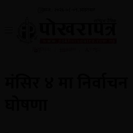
आज : २०२६-०८-०९, आइतबार
युनिकोड
आवाज
लगइन
/
/
मंसिर ४ मा निर्वाचन
घोषणा