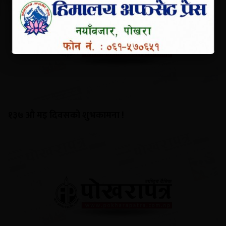
१३७ औ मइ दिवसको शुभकामना !