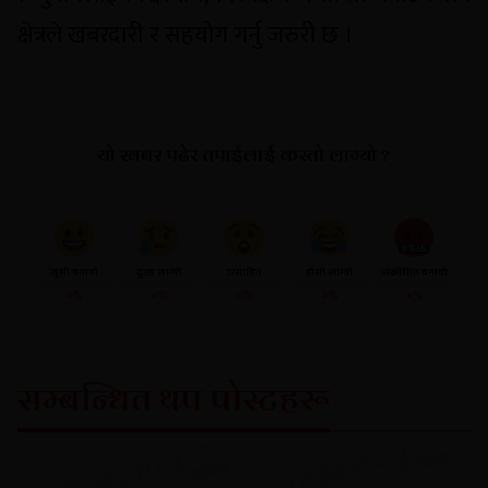
क्षेत्रले खबरदारी र सहयोग गर्नु जरुरी छ ।
यो खबर पढेर तपाईलाई कस्तो लाग्यो ?
खुसी बनायो
दु:ख लाग्यो
उत्साहित
हाँसो लाग्यो
आक्रोशित बनायो
०%
०%
०%
०%
०%
सम्बन्धित थप पोस्टहरू