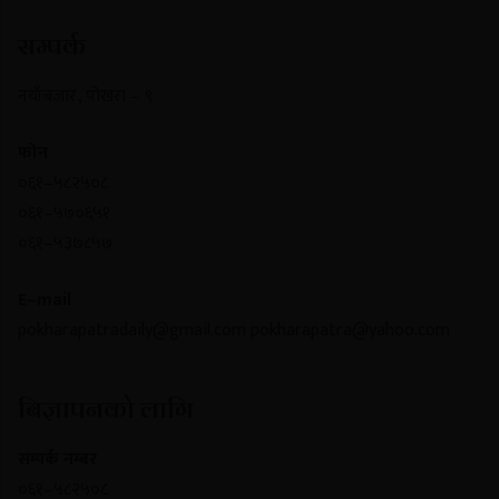
सम्पर्क
नयाँबजार , पोखरा – ९
फोन
०६१–५८२५०८
०६१–५७०६५१
०६१–५३७८५७
E–mail
pokharapatradaily@gmail.com
pokharapatra@yahoo.com
बिज्ञापनको लागि
सम्पर्क नम्बर
०६१–५८२५०८