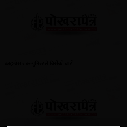
काङ्ग्रेस र कम्युनिस्टले विर्सेको बाटो