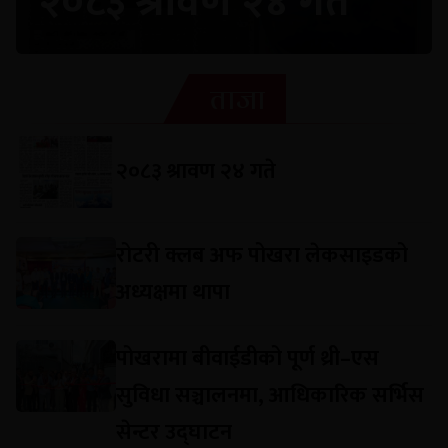
२०८३ श्रावण २४ गते
ताजा
२०८३ श्रावण २४ गते
रोटरी क्लब अफ पोखरा लेकसाइडको
अध्यक्षमा थापा
पोखरामा बीवाईडीको पूर्ण थ्री–एस
सुविधा सञ्चालनमा, आधिकारिक सर्भिस
सेन्टर उद्घाटन