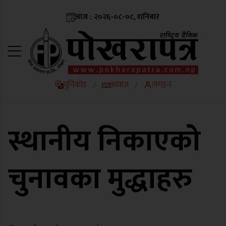
आज : २०२६-०८-०८, शनिबार
युनिकोड
आवाज
लगइन
/
/
स्थानीय निकाएको
चुनावका मुद्धाहरु