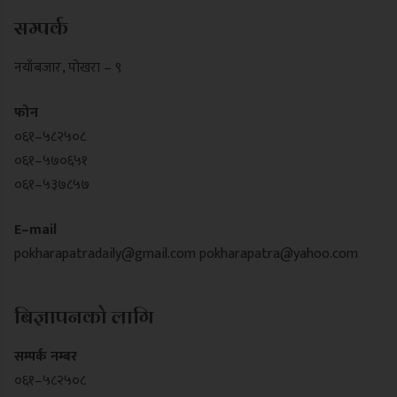
सम्पर्क
नयाँबजार , पोखरा – ९
फोन
०६१–५८२५०८
०६१–५७०६५१
०६१–५३७८५७
E–mail
pokharapatradaily@gmail.com
pokharapatra@yahoo.com
बिज्ञापनको लागि
सम्पर्क नम्बर
०६१–५८२५०८