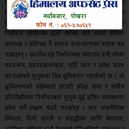
लागि शक्तिसाली, सुदृढ र शसक्त राष्ट्रिय शक्तिको खांचो
छ । बलियो राष्ट्र्यि शक्ति भनेकै शसक्त सत्ता र
रचनात्मक प्रतिपक्ष हो । त्यसैले सयौंको संख्यामा
निर्वाचन आयोगमा दर्ता भएका दल भन्दा वलिया
सत्तापक्ष र प्रतिपक्ष नै समाज रुपान्तरणका वाहक वन्न
सक्दछन् । स्थानीय तह निर्वाचनका संघारमा वन्दै गरेका
गठवन्धन, महगठवन्धनहरु, पार्टि त्याग र प्रवेश जस्ता
घटनाक्रमले मुलुकमा तिब्र ध्रुविकरण भइरहेको छ । यो
ध्रुविकरणको प्रक्रियाले आउदो प्रदेश सभा र संघीय
प्रतिनिधीसभा निर्वाचनबाट मुलुक दुई दलिय व्यवस्थामा
प्रवेश गर्ने लक्षण वढदै गएकोछ । अतः राजनीतिक
स्थिरता, दिगो शान्ती र संमृद्धीका लागि वेलायत,