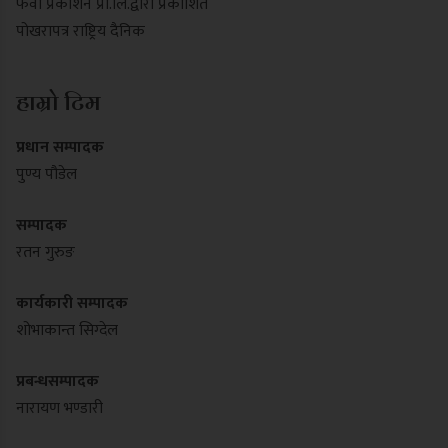
फेवा प्रकाशन प्रा.लि.द्वारा प्रकाशित
पोखरापत्र राष्ट्रिय दैनिक
हाम्रो टिम
प्रधान सम्पादक
पुण्य पौडेल
सम्पादक
रतन गुरुङ
कार्यकारी सम्पादक
शोभाकान्त सिग्देल
प्रबन्धसम्पादक
नारायण भण्डारी