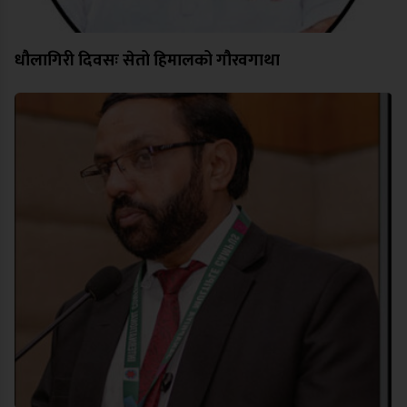
धौलागिरी दिवसः सेतो हिमालको गौरवगाथा