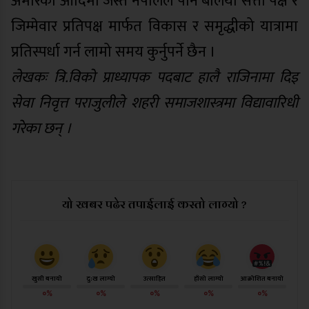
अमेरिका आदिमा जस्तै नेपालले पनि बलियो सत्ता पक्ष र
जिम्मेवार प्रतिपक्ष मार्फत विकास र समृद्धीको यात्रामा
प्रतिस्पर्धा गर्न लामो समय कुर्नुपर्ने छैन ।
लेखकः त्रि.विको प्राध्यापक पदबाट हालै राजिनामा दिइ
सेवा निवृत्त पराजुलीले शहरी समाजशास्त्रमा विद्यावारिधी
गरेका छन् ।
यो खबर पढेर तपाईलाई कस्तो लाग्यो ?
खुसी बनायो
दु:ख लाग्यो
उत्साहित
हाँसो लाग्यो
आक्रोशित बनायो
०%
०%
०%
०%
०%