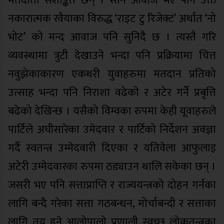
मतदाता सशङ्कित छन् । सानै आवाज भए पनि उक्त
नकारात्मक रवैयाका विरुद्ध ‘राइट टु रिजेक्ट’ अर्थात ‘नो
भोट’ को मन्द आवाज पनि सुनिदै छ । त्यस्तै गरि
व्यवस्थामा त्रुटी देखाउने भन्दा पनि प्रक्रियामा चित्त
नवुझेकाकारण एकथरी युवाहरुमा मतदान प्रतिको
उत्साह भन्दा पनि निराशा वढेको र अटेर गर्नेे प्रबृत्ति
बढेको देखिन्छ । यसैको विम्वका रुपमा केही यूवाहरुले
पार्टिले अघीसारेका उमेदवार र पार्टिको निर्देशन अवज्ञा
गर्दै स्वतन्त्र उम्मेदवारी दिएका र यतिवेला आफुलाइ
अटेरी उम्मेदवारका रुपमा ठड्याउन थालि सकेका छन् ।
जसरी भए पनि सत्ताप्राप्ति र राज्ययन्त्रको दोहन गर्नका
लागि बन्दै गरेका सत्ता गठबन्धन, मोर्चाबन्दी र सत्ताका
लागि तय हुने आलोपालो प्रणाली स्वच्छ लोकतन्त्रका