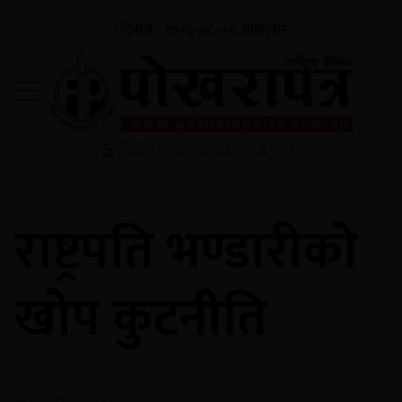
आज : २०२६-०८-०९, आइतबार
युनिकोड
आवाज
लगइन
/
/
राष्ट्रपति भण्डारीको
खोप कुटनीति