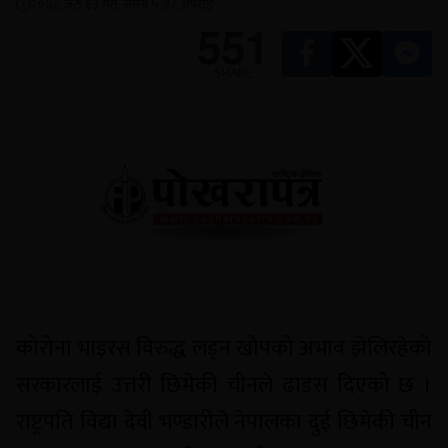
२०७८ जेठ १३ गते, समय ५:४८ अपराह्न
551
SHARE
कोरोना भाइरस विरुद्ध लड्न खोपको अभाव झेलिरहेको
सरकारलाई उत्तरी छिमेकी चीनले ढाडस दिएको छ ।
राष्ट्रपति विद्या देवी भण्डारीले नेपालका दुई छिमेकी चीन