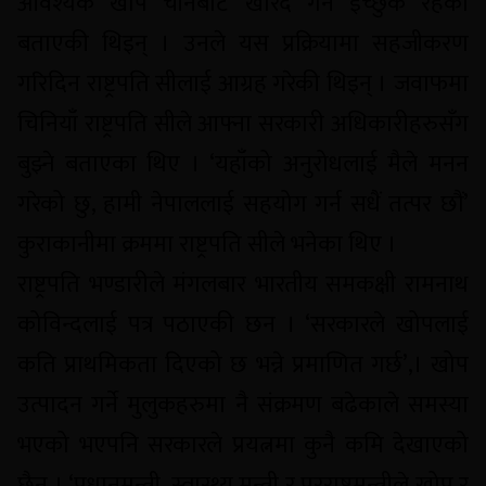
आवश्यक खोप चीनबाट खरिद गर्न इच्छुक रहेको
बताएकी थिइन् । उनले यस प्रक्रियामा सहजीकरण
गरिदिन राष्ट्रपति सीलाई आग्रह गरेकी थिइन् । जवाफमा
चिनियाँ राष्ट्रपति सीले आफ्ना सरकारी अधिकारीहरुसँग
बुझ्ने बताएका थिए । ‘यहाँको अनुरोधलाई मैले मनन
गरेको छु, हामी नेपाललाई सहयोग गर्न सधैं तत्पर छौं’
कुराकानीमा क्रममा राष्ट्रपति सीले भनेका थिए ।
राष्ट्रपति भण्डारीले मंगलबार भारतीय समकक्षी रामनाथ
कोविन्दलाई पत्र पठाएकी छन । ‘सरकारले खोपलाई
कति प्राथमिकता दिएको छ भन्ने प्रमाणित गर्छ’,। खोप
उत्पादन गर्ने मुलुकहरुमा नै संक्रमण बढेकाले समस्या
भएको भएपनि सरकारले प्रयत्नमा कुनै कमि देखाएको
छैन । ‘प्रधानमन्त्री, स्वास्थ्य मन्त्री र परराष्ट्रमन्त्रीले खोप र