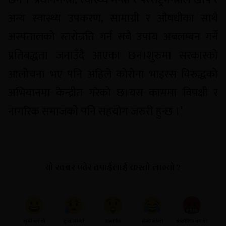
अन्य स्वास्थ्य उपकरण, सामाग्री र औषधीका साथै
अस्पतालको स्तरोन्नति गर्न सबै उपाय अबलम्बन गर्ने
प्रतिबद्धता जनाउँदै आएका छन।शुरुमा सरकारको
आलोचना भए पनि अहिले कोरोना भाइरस विरुद्धको
अभियानमा केन्द्रीत गरेको छ।यस काममा विपक्षी र
नागरिक समाजको पनि सहयोग जरुरी हुन्छ ।’
यो खबर पढेर तपाईलाई कस्तो लाग्यो ?
खुसी बनायो
दु:ख लाग्यो
उत्साहित
हाँसो लाग्यो
आक्रोशित बनायो