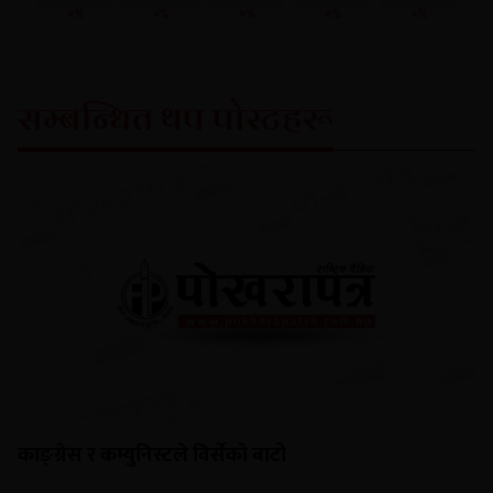
०%
०%
०%
०%
०%
सम्बन्धित थप पोस्टहरू
काङ्ग्रेस र कम्युनिस्टले विर्सेको बाटो