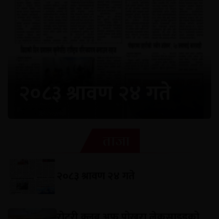
२०८३ श्रावण २४ गते
ताजा
२०८३ श्रावण २४ गते
रोटरी क्लब अफ पोखरा लेकसाइडको