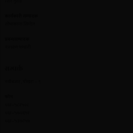
रतन गुरुङ
कार्यकारी सम्पादक
शोभाकान्त सिग्देल
प्रबन्धसम्पादक
नारायण भण्डारी
सम्पर्क
नयाँबजार , पोखरा – ९
फोन
०६१–५८२५०८
०६१–५७०६५१
०६१–५३७८५७