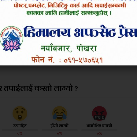
यारी थापामात्र त्यस निर्णयको पक्षमा देखिएकी छन् । जनमो
को भावना विपरित रहेको भन्दै विपक्षमा छन् । बागलुङबाट ज
जनीति गाह्रो हुने बताएका छन् । निर्णय लाद्ने नेता भन्दा 
ड को सहारा लिन पुगेका छन । जनमोर्चाको द्वैध चरित्रले ग
 गरेको आरोप खेप्नुपरेको छ।एक सांसदको कारण सभामुख, मुख
म गराएको छ ।
 तपाईलाई कस्तो लाग्यो ?
उत्साहित
हाँसो लाग्यो
आक्रोशित बनायो
०%
०%
०%