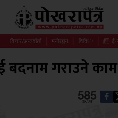
बिचार/अन्तर्वार्ता
मनोरञ्जन
विविध
ई-प
ई बदनाम गराउने काम
585
SHARE