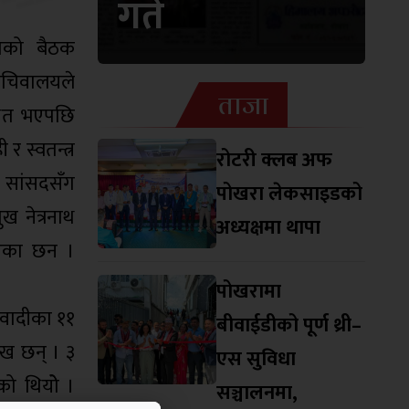
गते
सभाको बैठक
 सचिवालयले
ताजा
थित भएपछि
र स्वतन्त्र
रोटरी क्लब अफ
ै सांसदसँग
पोखरा लेकसाइडको
ख नेत्रनाथ
अध्यक्षमा थापा
 दिएका छन ।
पोखरामा
ओवादीका ११
बीवाईडीको पूर्ण थ्री–
ुख छन् । ३
एस सुविधा
ेको थियोे ।
सञ्चालनमा,