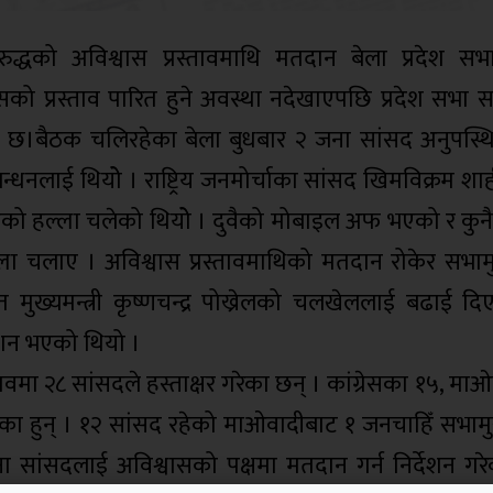
ङ विरुद्धको अविश्वास प्रस्तावमाथि मतदान बेला प्रदेश 
ो प्रस्ताव पारित हुने अवस्था नदेखाएपछि प्रदेश सभा
ो छ।बैठक चलिरहेका बेला बुधबार २ जना सांसद अनुपस्
्धनलाई थियोे । राष्ट्रिय जनमोर्चाका सांसद खिमविक्रम शाही 
एको हल्ला चलेको थियोे । दुवैको मोबाइल अफ भएको र कुन
ला चलाए । अविश्वास प्रस्तावमाथिको मतदान रोकेर सभामु
तावित मुख्यमन्त्री कृष्णचन्द्र पोख्रेलको चलखेललाई बढाई
्रकाशन भएको थियो ।
ावमा २८ सांसदले हस्ताक्षर गरेका छन् । कांग्रेसका १५, मा
रेका हुन् । १२ सांसद रहेको माओवादीबाट १ जनचाहिँ सभाम
 आफ्ना सांसदलाई अविश्वासको पक्षमा मतदान गर्न निर्देशन गर