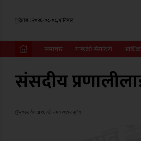
आज : २०२६-०८-०८, शनिबार
समाचार
गण्डकी सेरोफेरो
आर्थिक
संसदीय प्रणालीला
२०७८ वैशाख १६ गते, समय ११:५२ पूर्वाह्न