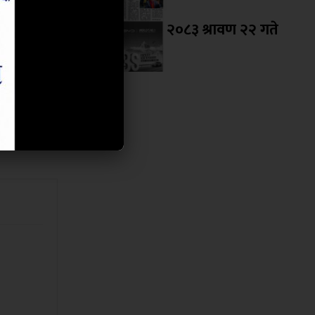
र्चाका दुई
२०८३ श्रावण २२ गते
ितेका दुवै
मतदान गर्ने
र्दा सांसद
्यमन्त्री,