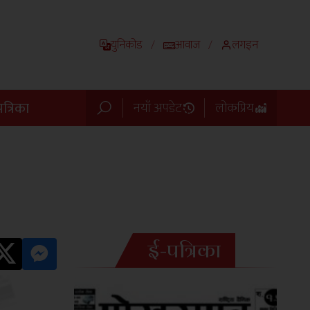
युनिकोड
आवाज
लगइन
/
/
त्रिका
नयाँ अपडेट
लोकप्रिय
ई-पत्रिका