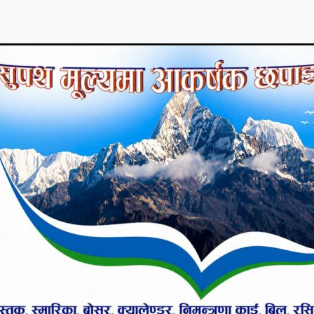
र्ताले कांग्रेसलाई मत नहाल्न दबाब दिदै आएका छन।निर्णा
नाम गराएको छ ।
िय जनमोर्चा आफै फोहोरी खेलमा फसेको छ।कहिले बामपंथी ए
णपन्थीसंग मिल्ने चरित्रले विवादमा तानिएको छ। राष्ट्रिय
 शाही विरामी भएको भन्दै अनुपस्थित भएपछि कांग्रेस र
एको थियो । शाही बेपत्ता भएको भन्दै जनमोर्चाकै सचेतक पि
ाही रोक्न निवेदन दिइन् । उनले निवेदन दिए लगत्तै सभामु
ा बैठक अनिश्चितकालका लागि स्थगित गरे ।
न्दै जनमोर्चा संसदीय दलका नेता कृष्ण थापाले आपत्ति जन
ालेर सभामुखले संसद स्थगित गरेका छन् भने अर्कोतिर द
र्नु संसदीय व्यवस्थाको गन्धा खेल हो । आफ्नो स्वार्थपूर्
ले तमासा देखाएको छ । जनमोर्चाको केन्द्रले मुख्यमन्त्री गुर