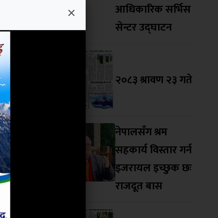
यक मानिएको
आधिकारिक सर्भिस
×
सेन्टर उद्घाटन
कताको नारा
 जनमोर्चाका
 माओवादीले
२०८३ श्रावण २३ गते
यारी थापाले
ख नेत्रराज
नेपालसँग श्रम
सहकार्य विस्तार गर्न
ाएका छन् ।
इजरायल इच्छुक छः
लका नेताले
राजदूत बास
ति भए छिटो
ुङविरुद्धको