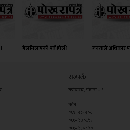
 !
मेलमिलापको पर्व होली
जनताले अधिकार प
म
सम्पर्क
क
नयाँबजार , पोखरा – ९
फोन
०६१–५८२५०८
०६१–५७०६५१
०६१–५३७८५७