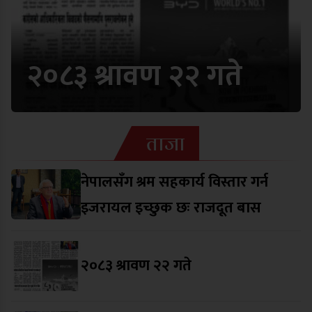
२०८३ श्रावण २२ गते
ताजा
नेपालसँग श्रम सहकार्य विस्तार गर्न
इजरायल इच्छुक छः राजदूत बास
२०८३ श्रावण २२ गते