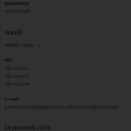
प्रबन्धसम्पादक
नारायण भण्डारी
सम्पर्क
नयाँबजार , पोखरा – ९
फोन
०६१–५८२५०८
०६१–५७०६५१
०६१–५३७८५७
E–mail
pokharapatradaily@gmail.com
pokharapatra@yahoo.com
बिज्ञापनको लागि