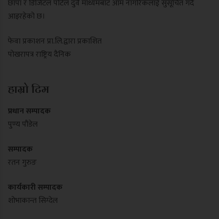
छापा र डिजिटल पोर्टल दुवै माध्यमबाट आम नागरिकलाई सुसूचित गर्दै
आइरहेको छ।
फेवा प्रकाशन प्रा.लि.द्वारा प्रकाशित
पोखरापत्र राष्ट्रिय दैनिक
हाम्रो टिम
प्रधान सम्पादक
पुण्य पौडेल
सम्पादक
रतन गुरुङ
कार्यकारी सम्पादक
शोभाकान्त सिग्देल