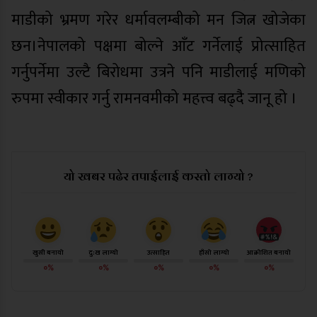
माडीको भ्रमण गरेर धर्मावलम्बीको मन जित्न खोजेका
छन।नेपालको पक्षमा बोल्ने आँट गर्नेलाई प्रोत्साहित
गर्नुपर्नेमा उल्टै बिरोधमा उत्रने पनि माडीलाई मणिको
रुपमा स्वीकार गर्नु रामनवमीको महत्त्व बढ्दै जानू हो ।
यो खबर पढेर तपाईलाई कस्तो लाग्यो ?
खुसी बनायो
दु:ख लाग्यो
उत्साहित
हाँसो लाग्यो
आक्रोशित बनायो
०%
०%
०%
०%
०%