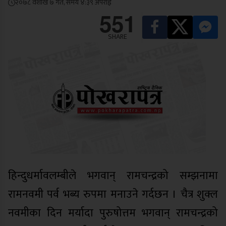
२०७८ वैशाख ७ गते, समय ४:३९ अपराह्न
551
SHARE
हिन्दुधर्मावलम्बीले भगवान् रामचन्द्रको सम्झनामा
रामनवमी पर्व भब्य रुपमा मनाउने गर्दछन । चैत्र शुक्ल
नवमीका दिन मर्यादा पुरुषोत्तम भगवान् रामचन्द्रको