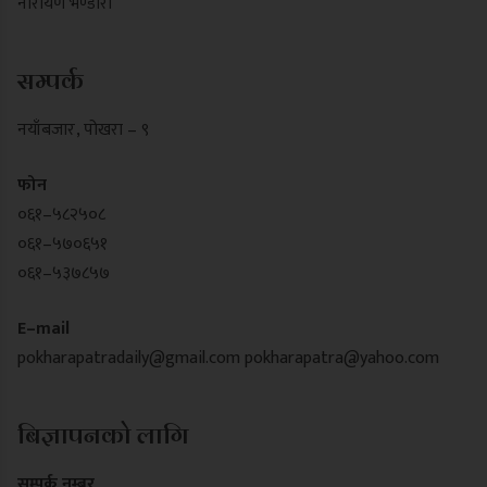
नारायण भण्डारी
सम्पर्क
नयाँबजार , पोखरा – ९
फोन
०६१–५८२५०८
०६१–५७०६५१
०६१–५३७८५७
E–mail
pokharapatradaily@gmail.com
pokharapatra@yahoo.com
बिज्ञापनको लागि
सम्पर्क नम्बर