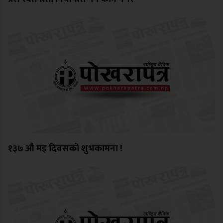
१३७ औ मइ दिवसको शुभकामना !