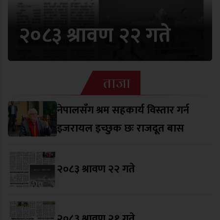
२०८३ श्रावण २२ गते
ताजा
नेपालसँग श्रम सहकार्य विस्तार गर्न
इजरायल इच्छुक छः राजदूत बास
२०८३ श्रावण २२ गते
२०८३ श्रावण २१ गते