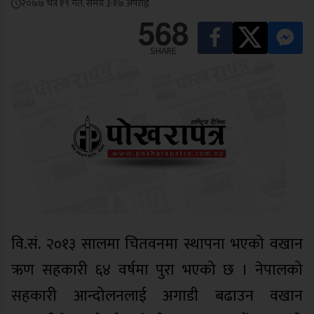
२०७७ चैत्र १९ गते, समय ३:१७ अपराह्न
568
SHARE
वि.सं. २०१३ सालमा चितवनमा स्थापना भएको वखान
ऋण सहकारी ६४ वर्षमा पुरा भएको छ । नेपालको
सहकारी आन्दोलनलाई अगाडी बढाउन वखान