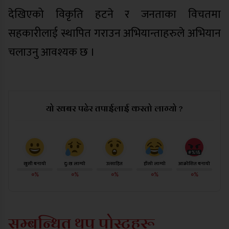
देखिएको विकृति हटने र जनताका विचतमा
सहकारीलाई स्थापित गराउन अभियान्ताहरुले अभियान
चलाउनु आवश्यक छ ।
यो खबर पढेर तपाईलाई कस्तो लाग्यो ?
खुसी बनायो
दु:ख लाग्यो
उत्साहित
हाँसो लाग्यो
आक्रोशित बनायो
०%
०%
०%
०%
०%
सम्बन्धित थप पोस्टहरू