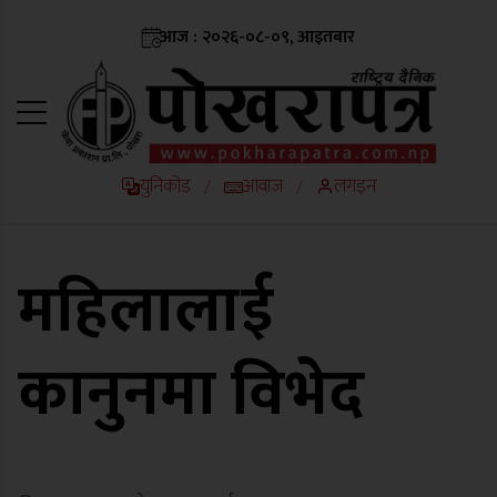
आज : २०२६-०८-०९, आइतबार
युनिकोड
आवाज
लगइन
/
/
महिलालाई
कानुनमा विभेद