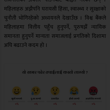
महिलाहरु अझैपनि घरायसी हिंसा, स्वास्थ्य र सुरक्षाको
चुनौती भोगिरहेको अध्ययनले देखाउँछ । विश्व बैंकले
महिलाहमा वित्तीय पहुँच हुनुपर्ने, पुरुषझैं न्यायिक
समानता हुनुपर्ने मान्यता समाजलाई प्रगतिको दिशामा
अघि बढाउने कदम हो ।
यो खबर पढेर तपाईलाई कस्तो लाग्यो ?
खुसी बनायो
दु:ख लाग्यो
उत्साहित
हाँसो लाग्यो
आक्रोशित बनायो
०%
०%
०%
०%
०%