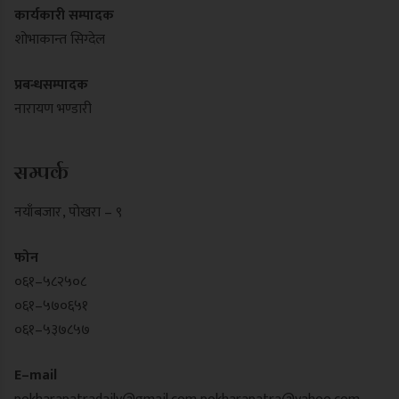
कार्यकारी सम्पादक
शोभाकान्त सिग्देल
प्रबन्धसम्पादक
नारायण भण्डारी
सम्पर्क
नयाँबजार , पोखरा – ९
फोन
०६१–५८२५०८
०६१–५७०६५१
०६१–५३७८५७
E–mail