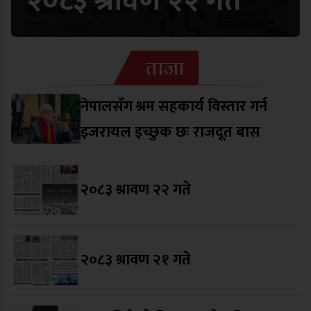
२०८३ श्रावण २२ गते
ताजा
नेपालसँग श्रम सहकार्य विस्तार गर्न
इजरायल इच्छुक छः राजदूत बास
२०८३ श्रावण २२ गते
२०८३ श्रावण २१ गते