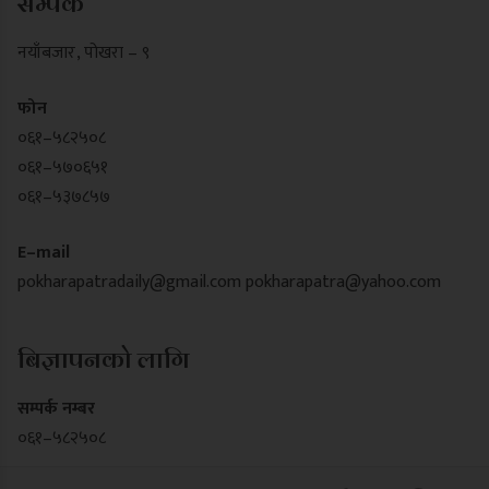
सम्पर्क
नयाँबजार , पोखरा – ९
फोन
०६१–५८२५०८
०६१–५७०६५१
०६१–५३७८५७
E–mail
pokharapatradaily@gmail.com
pokharapatra@yahoo.com
बिज्ञापनको लागि
सम्पर्क नम्बर
०६१–५८२५०८