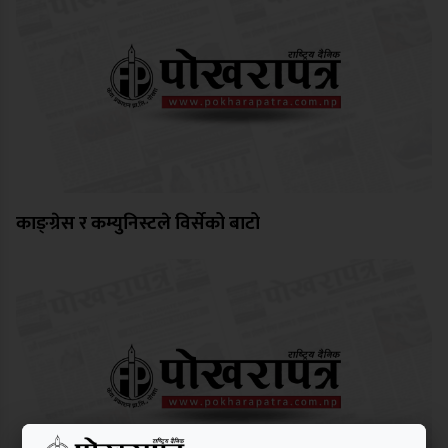
काङ्ग्रेस र कम्युनिस्टले विर्सेको बाटो