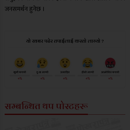
जनसमर्थन हुनेछ ।
यो खबर पढेर तपाईलाई कस्तो लाग्यो ?
खुसी बनायो
दु:ख लाग्यो
उत्साहित
हाँसो लाग्यो
आक्रोशित बनायो
०%
०%
०%
०%
०%
सम्बन्धित थप पोस्टहरू