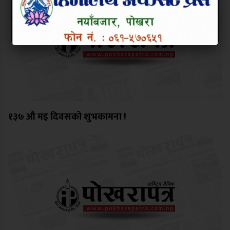
१३७ औ मइ दिवसको शुभकामना !