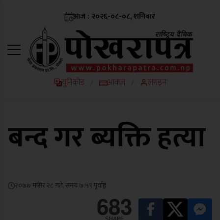
आज : २०२६-०८-०८, शनिबार
युनिकोड
आवाज
लगइन
/
/
बन्द गर ब्यक्ति हत्या
२०७७ मंसिर २८ गते, समय ७:५९ पूर्वाह्न
683
SHARE