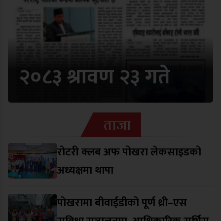
२०८३ श्रावण २३ गते
ताजा
रोटरी क्लब अफ पोखरा लेकसाइडको
अध्यक्षमा थापा
पोखरामा बीवाईडीको पूर्ण थ्री–एस