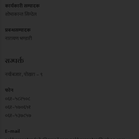
कार्यकारी सम्पादक
शोभाकान्त सिग्देल
प्रबन्धसम्पादक
नारायण भण्डारी
सम्पर्क
नयाँबजार , पोखरा – ९
फोन
०६१–५८२५०८
०६१–५७०६५१
०६१–५३७८५७
E–mail