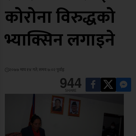
कोरोना विरुद्धको
भ्याक्सिन लगाइने
२०७७ माघ १४ गते, समय ७:०२ पूर्वाह्न
944
SHARE