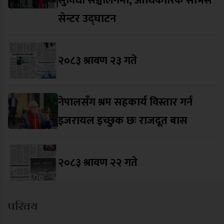
सुविधा सञ्चालनमा, आधिकारिक सर्भिस
सेन्टर उद्घाटन
२०८३ श्रावण २३ गते
नेपालसँग श्रम सहकार्य विस्तार गर्न
इजरायल इच्छुक छः राजदूत बास
२०८३ श्रावण २२ गते
परिचय