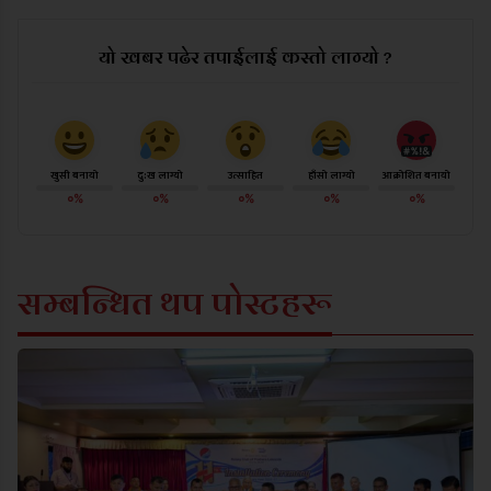
यो खबर पढेर तपाईलाई कस्तो लाग्यो ?
खुसी बनायो
दु:ख लाग्यो
उत्साहित
हाँसो लाग्यो
आक्रोशित बनायो
०%
०%
०%
०%
०%
सम्बन्धित थप पोस्टहरू