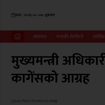
आज : २०२६-०८-०७, शुक्रबार
समाचार
गण्डकी सेरोफेरो
आर्थिक
मुख्यमन्त्री अधिका
कागेंसको आग्रह
२०७९ चैत्र १२ गते, समय १:४३ अपराह्न