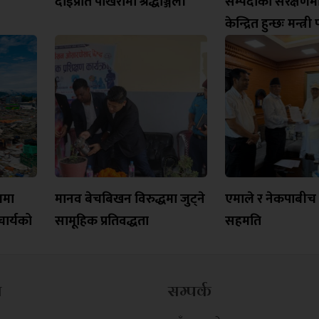
दाईप्रति पोखरामा श्रद्धाञ्जली
सम्पदाको संरक्षण
केन्द्रित हुन्छः मन्त्र
यमा
मानव बेचबिखन विरुद्धमा जुट्ने
एमाले र नेकपाबीच त
ार्यको
सामूहिक प्रतिवद्धता
सहमति
म
सम्पर्क