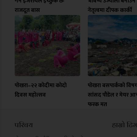
गर्न इजरायल इच्छुक छः
भविष्य उज्यालो बनाउन
राजदूत बास
नेतृत्वमा दीपक कार्की
पोखरा–२२ कोदीमा कोदो
पोखरा बसपार्कको विष
दिवस महोत्सव
सांसद पौडेल र मेयर आच
फरक मत
परिचय
हाम्रो टि