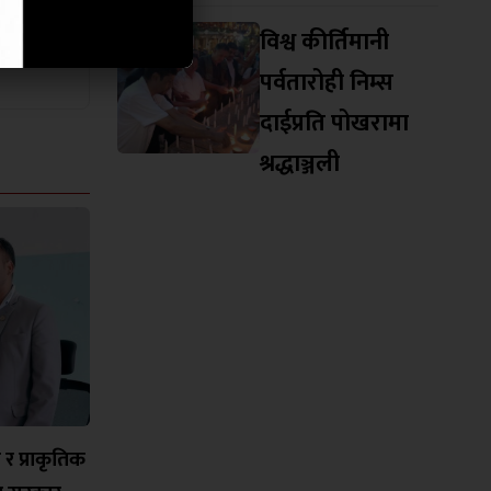
विश्व कीर्तिमानी
पर्वतारोही निम्स
दाईप्रति पोखरामा
श्रद्धाञ्जली
च र प्राकृतिक