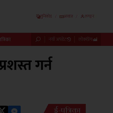
युनिकोड
आवाज
लगइन
/
/
त्रिका
नयाँ अपडेट
लोकप्रिय
रशस्त गर्न
ई-पत्रिका