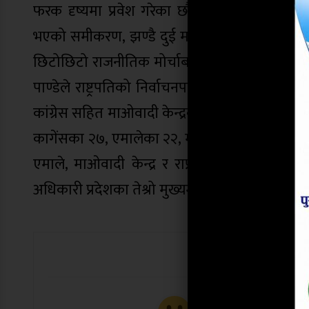
फरक दृष्यमा प्रवेश गरेका छौं, निर्वाचनका बे
भएको समीकरण, झण्डै दुई महिना पछि पुनः अर्को ग
छिटोछिटो राजनीतिक मोर्चाबन्दी फेरबदल हुनु म
पाण्डेले राष्ट्रपतिको निर्वाचनपछि फेरिएको राज
कांग्रेस सहित माओवादी केन्द्रको साथ पाएको खण्डमा क
कागेंसका २७, एमालेका २२, माओबादीका ८, राप्रपाक
एमाले, माओवादी केन्द्र र राप्रपाको समर्थनमा एम
अधिकारी प्रदेशका तेश्रो मुख्यमन्त्री भएका हुन् ।
यो खबर पढेर