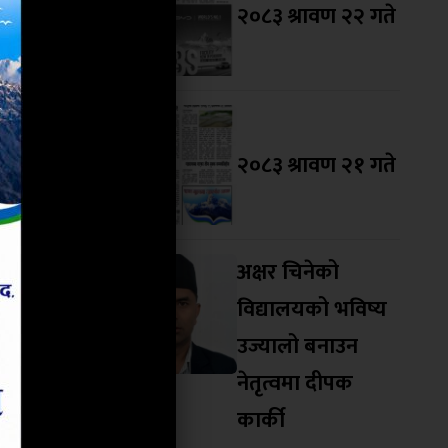
२०८३ श्रावण २२ गते
ो सरकारमा
ै छ ।” यति
को बताएका
। गण्डकीमा
 । गण्डकीमा
२०८३ श्रावण २१ गते
कीमा नेकपा
भएका थिए ।
अक्षर चिनेको
विद्यालयको भविष्य
उज्यालो बनाउन
नेतृत्वमा दीपक
कार्की