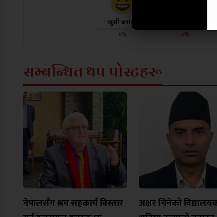
खुसी बनायो
दु:ख लाग्यो
०%
०%
सम्बन्धित थप पोस्टहरू
नेपालसँग श्रम सहकार्य विस्तार
अक्षर चिनेको विद्यालय