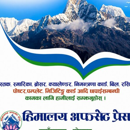
लामा राजनीतिक दलहरु बीच भएका तालमेल, त्यसपछि बनेक
ठबन्धन हुँदै देशको राजनीति चलेको यहाँहरुलाई अवगत न
ुलुकलाई आवश्यक राजनीतिक स्थिरताका लागि हितकर नभए
नीतिक समीकरणले आफुहरुलाई अर्काे बाटोमा लागेको जनाए 
ागेंसका पाण्डे मुख्यमन्त्री बन्ने प्रवल सम्भावना रहेको छ
ा २, एक स्वतन्त्र सहित ६० जना सांसद रहेका छन् । गण्ड
ालेका अधिकारी गत पुष २५ गते मुख्यमन्त्रीमा नियुक्त 
 तपाईलाई कस्तो लाग्यो ?