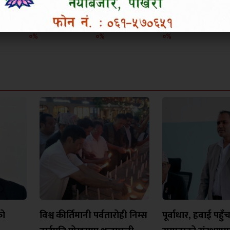
उत्साहित
हाँसो लाग्यो
आक्रोशित बनायो
०%
०%
०%
को
विश्व कीर्तिमानी पर्वतारोही निम्स
पूर्वाधार, हवाई पहुँ