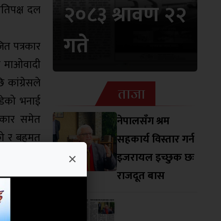
२०८३ श्रावण २२
्रतिपक्ष दल
गते
ित पत्रकार
पा माओवादी
कांग्रेसले
ताजा
्डेको भनाई
सरकार समेत
नेपालसँग श्रम
को र बहुमत
सहकार्य विस्तार गर्न
क दायित्व
इजरायल इच्छुक छः
×
राजदूत बास
ेको खण्डमा
 राजनीतिको