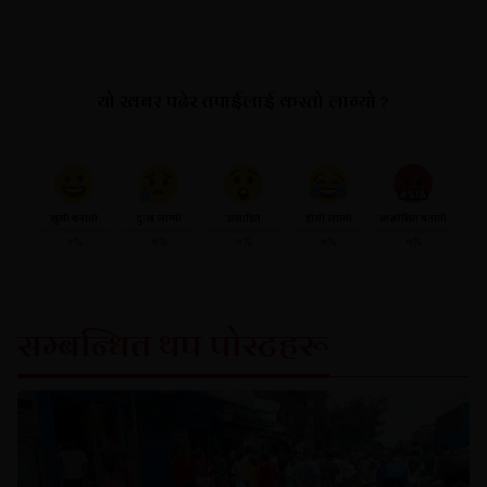
यो खबर पढेर तपाईलाई कस्तो लाग्यो ?
खुसी बनायो
दु:ख लाग्यो
उत्साहित
हाँसो लाग्यो
आक्रोशित बनायो
०%
०%
०%
०%
०%
सम्बन्धित थप पोस्टहरू