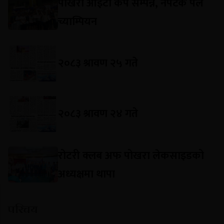
पोखरा आइटी कप सम्पन्न, नेपटेक पल
च्याम्पियन
२०८३ श्रावण २५ गते
२०८३ श्रावण २४ गते
रोटरी क्लब अफ पोखरा लेकसाइडको
अध्यक्षमा थापा
परिचय