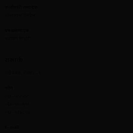
कार्यकारी सम्पादक
शोभाकान्त सिग्देल
प्रबन्धसम्पादक
नारायण भण्डारी
सम्पर्क
नयाँबजार , पोखरा – ९
फोन
०६१–५८२५०८
०६१–५७०६५१
०६१–५३७८५७
E–mail