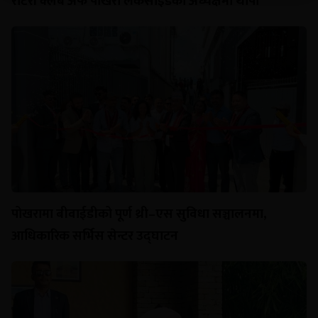
रोटरी क्लब अफ पोखरा लेकसाइडको अध्यक्षमा थापा
पोखरामा बीवाईडीको पूर्ण थ्री–एस सुविधा सञ्चालनमा,
आधिकारिक सर्भिस सेन्टर उद्घाटन