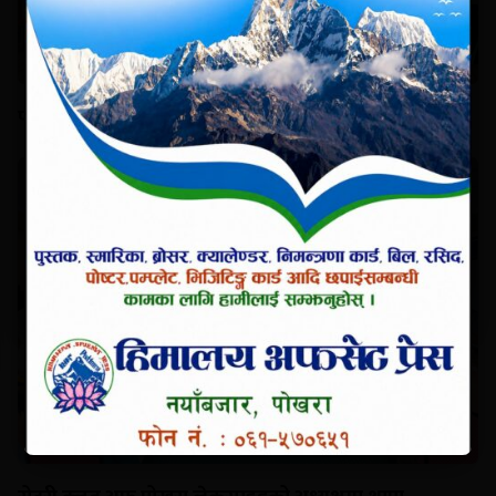
पोखरा आइटी कप सम्पन्न, नेपटेक पल च्याम्पियन