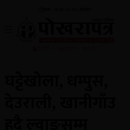
आज : २०२६-०८-१०, सोमबार
युनिकोड
आवाज
लगइन
/
/
घट्टेखोला, धम्पुस,
देउराली, खानीगाँउ
हुदै ल्वाङसम्म