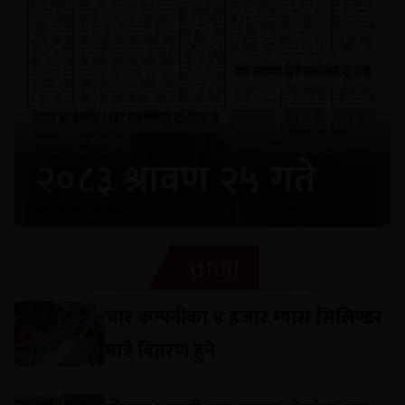
२०८३ श्रावण २५ गते
ताजा
चार कम्पनीका ४ हजार ग्यास सिलिण्डर
मात्रै वितरण हुने