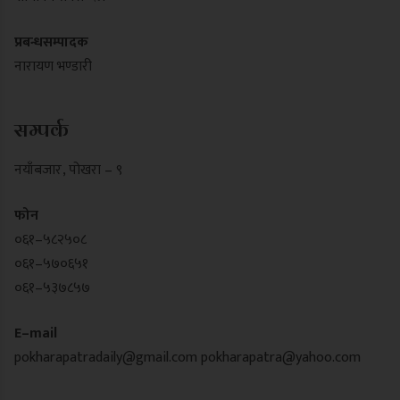
प्रबन्धसम्पादक
नारायण भण्डारी
सम्पर्क
नयाँबजार , पोखरा – ९
फोन
०६१–५८२५०८
०६१–५७०६५१
०६१–५३७८५७
E–mail
pokharapatradaily@gmail.com
pokharapatra@yahoo.com