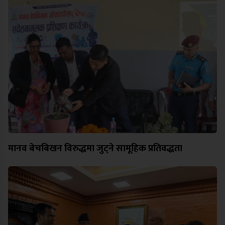
मानव बेचबिखन विरुद्धमा जुट्ने सामूहिक प्रतिवद्धता