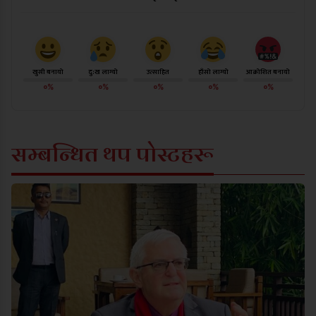
खुसी बनायो
दु:ख लाग्यो
उत्साहित
हाँसो लाग्यो
आक्रोशित बनायो
०%
०%
०%
०%
०%
सम्बन्धित थप पोस्टहरू