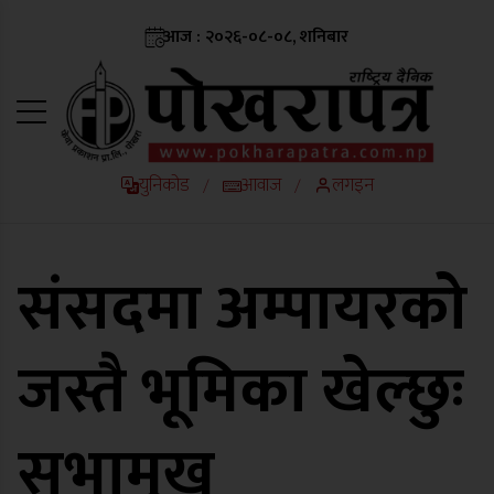
आज : २०२६-०८-०८, शनिबार
युनिकोड
आवाज
लगइन
/
/
संसदमा अम्पायरको
जस्तै भूमिका खेल्छुः
सभामुख