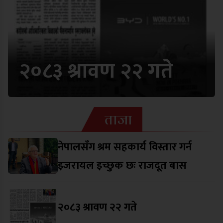
२०८३ श्रावण २२ गते
ताजा
नेपालसँग श्रम सहकार्य विस्तार गर्न
इजरायल इच्छुक छः राजदूत बास
२०८३ श्रावण २२ गते