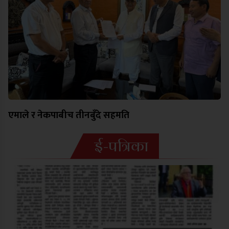
एमाले र नेकपाबीच तीनबुँदे सहमति
ई-पत्रिका