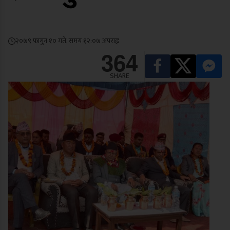
२०७९ फागुन १० गते, समय १२:०७ अपराह्न
364
SHARE