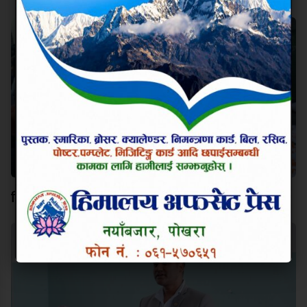
विश्व कीर्तिमानी पर्वतारोही निम्स दाईप्रति पोखरामा श्रद्धाञ्जली