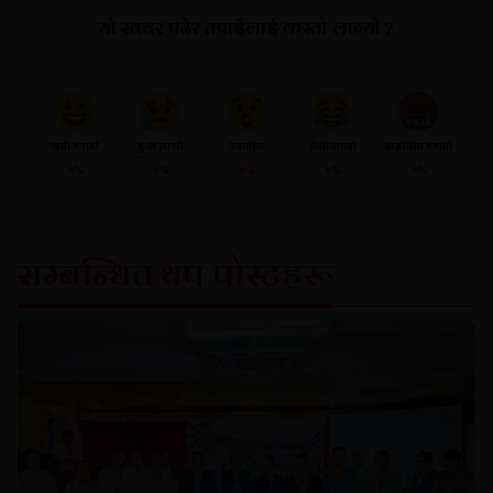
यो खबर पढेर तपाईलाई कस्तो लाग्यो ?
खुसी बनायो
दु:ख लाग्यो
उत्साहित
हाँसो लाग्यो
आक्रोशित बनायो
०%
०%
०%
०%
०%
सम्बन्धित थप पोस्टहरू