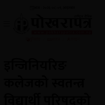
आज : २०२६-०८-०९, आइतबार
युनिकोड
आवाज
लगइन
/
/
इन्जिनियरिङ
कलेजको स्वतन्त्र
विद्यार्थी परिषद्को