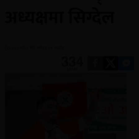
अध्यक्षमा सिग्देल
२०७९ माघ ८ गते, समय २:१५ अपराह्न
334
SHARE