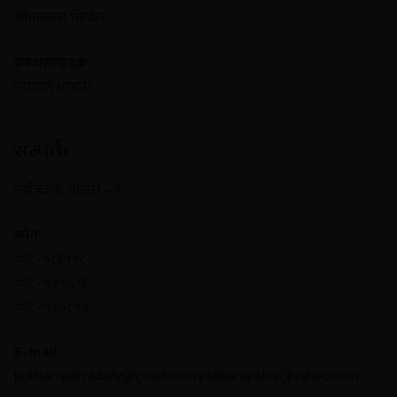
शोभाकान्त सिग्देल
प्रबन्धसम्पादक
नारायण भण्डारी
सम्पर्क
नयाँबजार , पोखरा – ९
फोन
०६१–५८२५०८
०६१–५७०६५१
०६१–५३७८५७
E–mail
pokharapatradaily@gmail.com
pokharapatra@yahoo.com