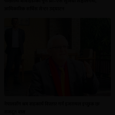
पोखरामा बीवाईडीको पूर्ण थ्री–एस सुविधा सञ्चालनमा,
आधिकारिक सर्भिस सेन्टर उद्घाटन
नेपालसँग श्रम सहकार्य विस्तार गर्न इजरायल इच्छुक छः
राजदूत बास