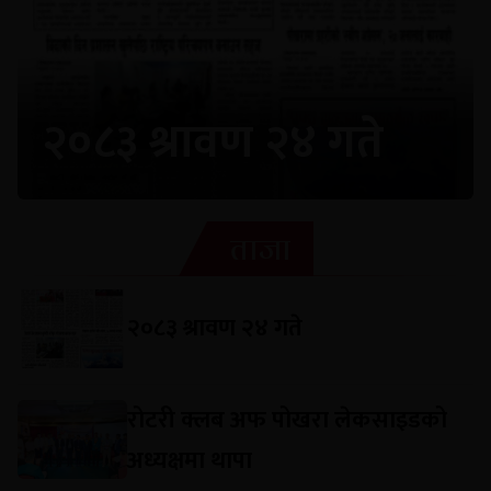
२०८३ श्रावण २४ गते
ताजा
२०८३ श्रावण २४ गते
रोटरी क्लब अफ पोखरा लेकसाइडको
अध्यक्षमा थापा