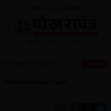
आज : २०२६-०८-०९, आइतबार
युनिकोड
आवाज
लगइन
/
/
मिति अनुसार पत्रिका खोज्नुहोस्
खोज्नुहोस्
Pokharapatra Magh 1 gate
२०७९ माघ १ गते, समय १:२४ अपराह्न
पूर्ण स्क्रिन
89