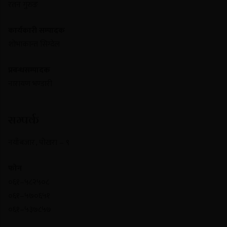
रतन गुरुङ
कार्यकारी सम्पादक
शोभाकान्त सिग्देल
प्रबन्धसम्पादक
नारायण भण्डारी
सम्पर्क
नयाँबजार , पोखरा – ९
फोन
०६१–५८२५०८
०६१–५७०६५१
०६१–५३७८५७