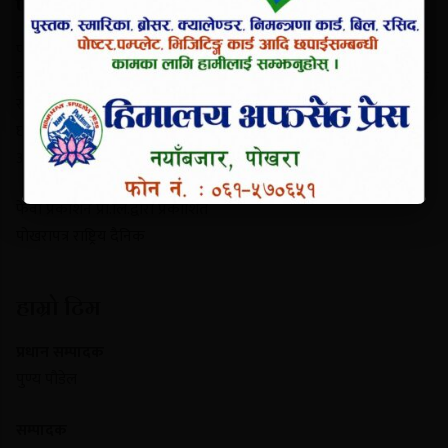
परिचय
पोखरापत्र राष्ट्रिय दैनिक गण्डकी प्रदेशको एक प्रमुख समाचार माध्यम हो।
नयाँबजार, पोखरा-९ बाट प्रकाशित यो पत्रिकाले स्थानीय गतिविधि, प्रादेशिक
राजनीति, पर्यटन र राष्ट्रिय समाचार निष्पक्ष रूपमा सम्प्रेषण गर्दछ। यसले
छापा र डिजिटल पोर्टल दुवै माध्यमबाट आम नागरिकलाई सुसूचित गर्दै
आइरहेको छ।
फेवा प्रकाशन प्रा.लि.द्वारा प्रकाशित
पोखरापत्र राष्ट्रिय दैनिक
हाम्रो टिम
प्रधान सम्पादक
पुण्य पौडेल
सम्पादक