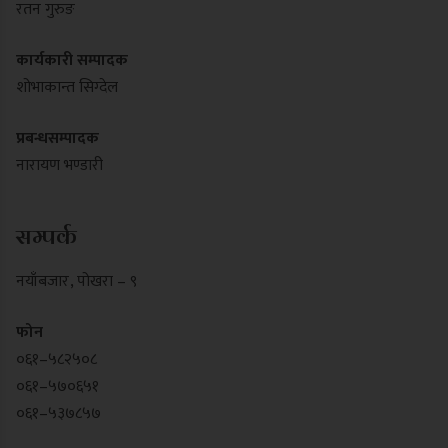
रतन गुरुङ
कार्यकारी सम्पादक
शोभाकान्त सिग्देल
प्रबन्धसम्पादक
नारायण भण्डारी
सम्पर्क
नयाँबजार , पोखरा – ९
फोन
०६१–५८२५०८
०६१–५७०६५१
०६१–५३७८५७