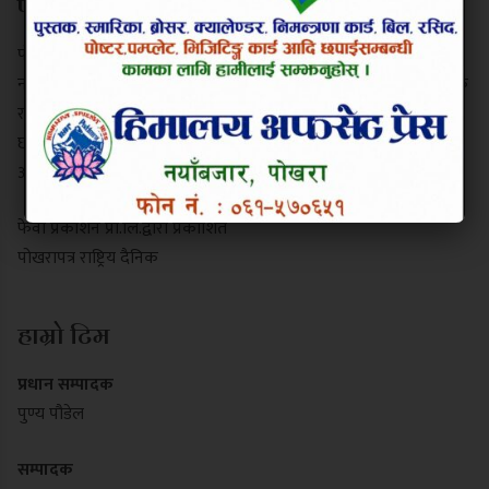
परिचय
पोखरापत्र राष्ट्रिय दैनिक गण्डकी प्रदेशको एक प्रमुख समाचार माध्यम हो।
नयाँबजार, पोखरा-९ बाट प्रकाशित यो पत्रिकाले स्थानीय गतिविधि, प्रादेशिक
राजनीति, पर्यटन र राष्ट्रिय समाचार निष्पक्ष रूपमा सम्प्रेषण गर्दछ। यसले
छापा र डिजिटल पोर्टल दुवै माध्यमबाट आम नागरिकलाई सुसूचित गर्दै
आइरहेको छ।
फेवा प्रकाशन प्रा.लि.द्वारा प्रकाशित
पोखरापत्र राष्ट्रिय दैनिक
हाम्रो टिम
प्रधान सम्पादक
पुण्य पौडेल
सम्पादक