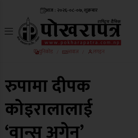
आज : २०२६-०८-०७, शुक्रबार
युनिकोड
आवाज
लगइन
/
/
रुपामा दीपक
कोइरालालाई
‘वान्स अगेन’