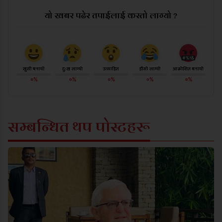
यो खबर पढेर तपाईलाई कस्तो लाग्यो ?
खुसी बनायो
दु:ख लाग्यो
उत्साहित
हाँसो लाग्यो
आक्रोशित बनायो
०%
०%
०%
०%
०%
सम्बन्धित थप पोस्टहरू