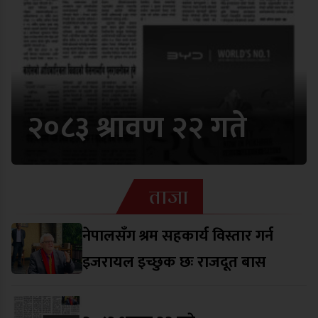
२०८३ श्रावण २२ गते
ताजा
नेपालसँग श्रम सहकार्य विस्तार गर्न
इजरायल इच्छुक छः राजदूत बास