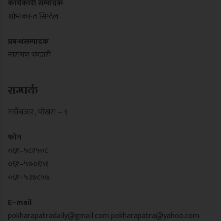
कार्यकारी सम्पादक
शोभाकान्त सिग्देल
प्रबन्धसम्पादक
नारायण भण्डारी
सम्पर्क
नयाँबजार , पोखरा – ९
फोन
०६१–५८२५०८
०६१–५७०६५१
०६१–५३७८५७
E–mail
pokharapatradaily@gmail.com
pokharapatra@yahoo.com