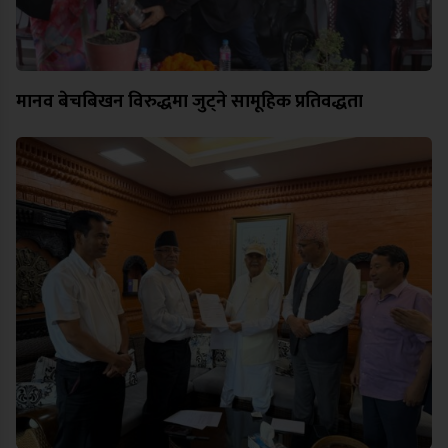
मानव बेचबिखन विरुद्धमा जुट्ने सामूहिक प्रतिवद्धता