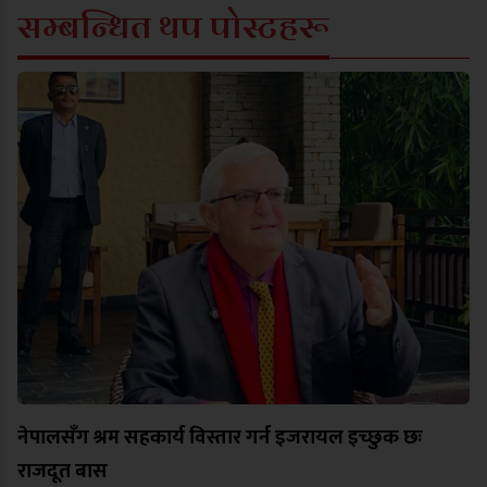
सम्बन्धित थप पोस्टहरू
नेपालसँग श्रम सहकार्य विस्तार गर्न इजरायल इच्छुक छः
राजदूत बास