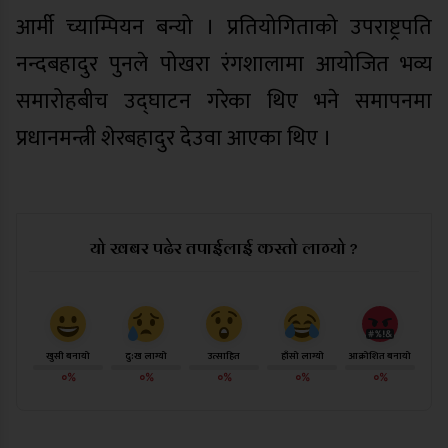
आर्मी च्याम्पियन बन्यो । प्रतियोगिताको उपराष्ट्रपति
नन्दबहादुर पुनले पोखरा रंगशालामा आयोजित भव्य
समारोहबीच उद्घाटन गरेका थिए भने समापनमा
प्रधानमन्त्री शेरबहादुर देउवा आएका थिए ।
यो खबर पढेर तपाईलाई कस्तो लाग्यो ?
खुसी बनायो
दु:ख लाग्यो
उत्साहित
हाँसो लाग्यो
आक्रोशित बनायो
०%
०%
०%
०%
०%