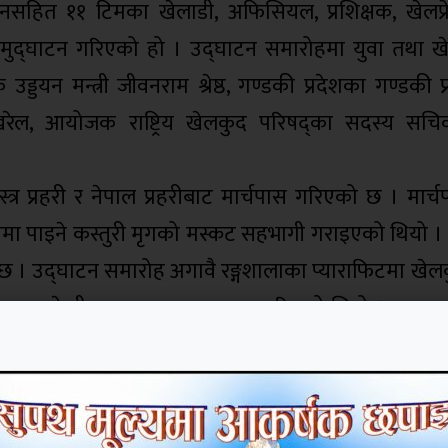
एनसहित ११ टिमका खेलाडी, अफिसियल, प्रशिक्षक, खेलप्
ुद्घाटन गरिएको हो । उद्घाटन समारोहमा युवा तथा खेलक
्डयन मन्त्री जीवनराम श्रेष्ठ, गण्डकी प्रदेशका गण्डकी प्
ाली पोखरेल, आयोजक राष्ट्रिय खेलकुद परिषद्का सदस्य स
त्र प्रहरी र नेपाल प्रहरीबाट मार्चपास गरिएको छ । मार्च
देशमा पाइने कस्तुरी मृगको मस्कट सहभागी गराइएको थियो ।
ो छ । उद्घाटन समारोह अगावै रङ्गशालाका प्याराफिटमा खेलकु
ि झल्कने गीत तथा नृत्यहरू प्रस्तुत गरिएको थियो । उद्घाट
खेलकुदमन्त्री महेश्वरजङ्ग गहतराजले नवौँ राष्ट्रिय खेलक
शको राजधानी पोखरा र माछापुच्छ«ेलाई रेखांकित गरिएको छ