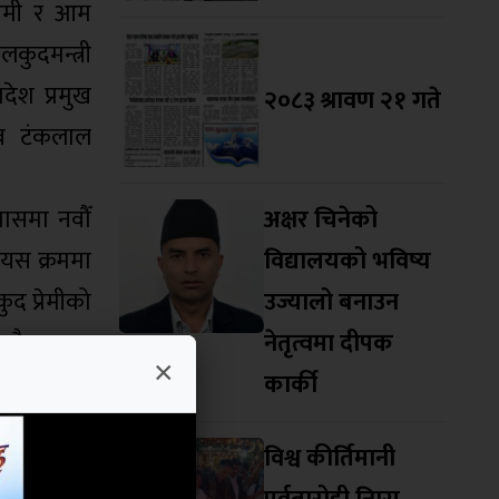
रेमी र आम
ुदमन्त्री
रदेश प्रमुख
२०८३ श्रावण २१ गते
चिव टंकलाल
पासमा नवौँ
अक्षर चिनेको
 यस क्रममा
विद्यालयको भविष्य
द प्रेमीको
उज्यालो बनाउन
नकै क्रममा
नेतृत्वमा दीपक
×
कार्की
ुदको झण्डा
विश्व कीर्तिमानी
 । मन्त्री