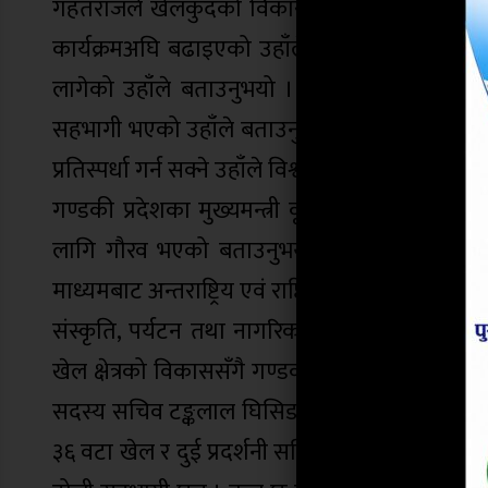
गहतराजले खेलकुदको विकासका लागि तीनवटै तहका
कार्यक्रमअघि बढाइएको उहाँले बताउनुभयो । केन्द
लागेको उहाँले बताउनुभयो । सङ्घीय संरचनाअनुस
सहभागी भएको उहाँले बताउनुभयो । यस प्रतियोगितासँगै 
प्रतिस्पर्धा गर्न सक्ने उहाँले विश्वास व्यक्त गर्नुभयो ।
गण्डकी प्रदेशका मुख्यमन्त्री कृष्णचन्द्र नेपाली पोखर
लागि गौरव भएको बताउनुभयो । गण्डकी प्रदेशमा ख
माध्यमबाट अन्तराष्ट्रिय एवं राष्ट्रिय रुपमा एकता काय
संस्कृति, पर्यटन तथा नागरिक उड्डयनमन्त्री एवं 
खेल क्षेत्रको विकाससँगै गण्डकी प्रदेशको पर्यटकीय 
सदस्य सचिव टङ्कलाल घिसिङले स्वागत गर्दै नेपाली
३६ वटा खेल र दुई प्रदर्शनी सहित ३८ खेल समावेश 