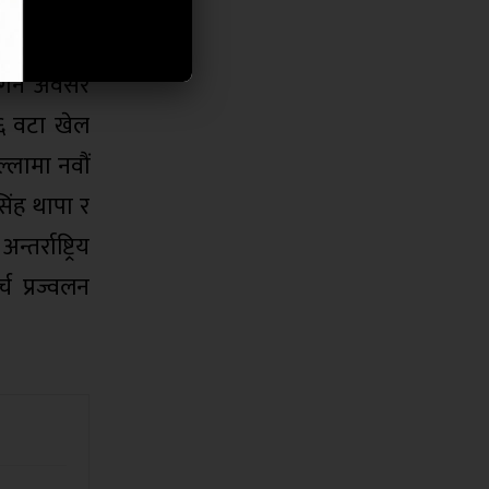
मा करिब एक
गर्ने अवसर
२६ वटा खेल
्लामा नवौं
िंह थापा र
्राष्ट्रिय
च प्रज्वलन