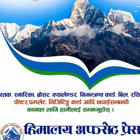
 सरकार लाग्नुपर्ने बताउनुभयो । खेलकुदको गुरुयोजन
्रदेखि स्थानीय तहसम्म खेलसम्बद्ध निकायहरू खेलको वि
ार सबै प्रदेशले आफ्नो तयारी सहित पहिलोपटक यस प्रत
आगामी दिनमा तयार हुने खेलाडीहरू राष्ट्रिय एवं अन्तर्राष्
ेलले गण्डकी प्रदेशमा नवौँ राष्ट्रिय खेलकुद हुनु समग्र गण्ड
ेल पर्यटनका पर्याप्त सम्भावना रहेको उहाँले बताउनुभ
म गर्न सकिने उहाँले बताउनुभयोे ।
ओलम्पिक कमिटिका अध्यक्ष जीवनराम श्रेष्ठले पोखरामा भएक
सम्भावनालाई अझै उजागर गर्ने बताउनुभयो । राष्ट्रिय खेलक
 खेलकुदको इतिहासमा यसको महत्वपूर्ण स्थान रहने बताउन
भएको यस प्रतियोगितामा सात प्रदेश, तीन विभागीय र एनआ