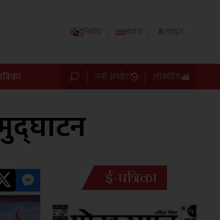
युनिकोड
आवाज
लगइन
/
/
त्रिका
नयाँ अपडेट
लोकप्रिय
समुद्घाटन
ई-पत्रिका