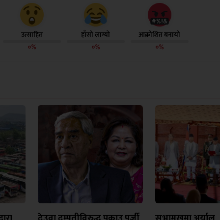
उत्साहित
हाँसो लाग्यो
आक्रोशित बनायो
०%
०%
०%
वारा
देउवा दम्पतीविरुद्ध पक्राउ पुर्जी
सभामुखमा अर्याल