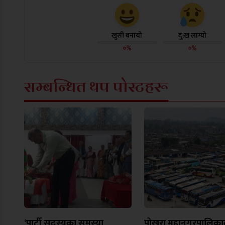
खुसी बनायो
दु:ख लाग्यो
०%
०%
सम्बन्धित थप पोस्टहरू
‘पार्टी सदस्यका समस्या
पोखरा महानगरपालिकाद्