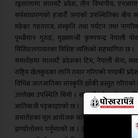
रङ्गशालामा सातवटै प्रदेश, तीन विभागीय, एनआर
सर्वसाधारणको हजारौँ जनाको उपस्थितिका बीच सम
महेश्वर गहतराज, संस्कृति तथा पर्यटन तथा नागरिक उड
पृथ्वीमान गुरुङ, मुख्यमन्त्री कृष्णचन्द्र नेप
घिसिङलगायतका विशिष्ट व्यक्तिको सहभागिता छ ।
समारोहमा सातवटै प्रदेशका टिम, नेपाली सेना, सशस्
राष्ट्रिय खेलकुदका लागि तयार गरिएको गण्डकी प्र
विभिन्न जातजातिका सांस्कृति झाँकी प्रस्तुत गरिएक
उल्लेख्य उपस्थिति थियो । सातवटै प्रदेशको संस्कृत
आतिबाजी पड्काइएको छ ।
समारोहका मूल आयोजक समितिका अध्यक्ष एवं युवा तथा 
झण्डोत्तोलन गर्नुभएको छ । झण्डामा गण्डकी प्रदे