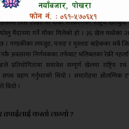
ले प्रतिस्पर्धामा भाग लिने जनाइएको छ । प्रतियोगिता
िहासमा विसं २०४० मा दोस्रो संस्करणको राष्ट्रिय खेलकुद 
 घरेलु मैदानमा गर्ने मौका मिलेको हो । ३६ खेल मध्येका 
छ । गण्डकीका लमजुङ, मनाङ र मुस्ताङ बाहेकका सबै जिल
घाटनकै अवसरमा निर्णयकका तर्फबाट भलिबलका रेफ्री पहलस
प्रतियोगितामा समावेश सम्पूर्ण खेलमा राष्ट्रिय एवं अन्तर
त सपथ ग्रहण गर्नुभएको थियो । समारोहमा ओलम्पिक टर्
को थियो ।
 तपाईलाई कस्तो लाग्यो ?