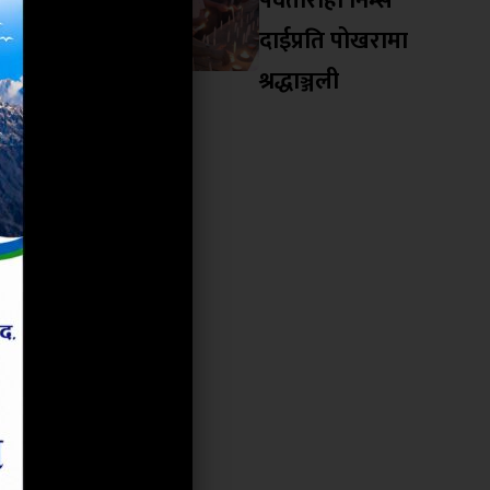
पर्वतारोही निम्स
ा लगायतका
दाईप्रति पोखरामा
कासका लागि
श्रद्धाञ्जली
ियोगितामा
ट्रिय रुपमा
की प्रदेशका
यो । खेलका
ो यस खेलले
ुद परिषद्का
ुभयो । कूल
रएन गरी ११