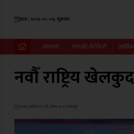
आज : २०२६-०८-०७, शुक्रबार
समाचार
गण्डकी सेरोफेरो
आर्थिक
नवौँ राष्ट्रिय खेलकु
२०७९ असोज २८ गते, समय ४:०९ अपराह्न