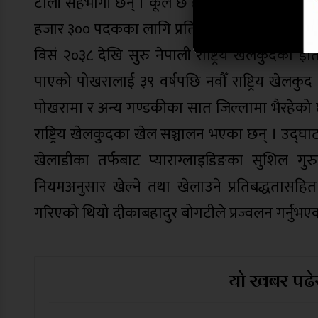
टोली सहभागी छन् । कूल छ हजार एक सय ५७ खेलाडी
हजार ३०० पदकका लागि प्रतिस्पर्धा हुन लागेको हो ।
विसं २०३८ देखि सुरु नेपाली राष्ट्रिय खेलकुदको इत
पाएको पोखरालाई ३९ वर्षपछि नवौँ राष्ट्रिय खेलकुद
पोखरामा र अन्य गण्डकीका सात जिल्लामा भैरहेको 
राष्ट्रिय खेलकुदका खेल सञ्चालन भएका छन् । उद्
खेलाडीका तर्फबाट प्याराग्लाइडिङका सुशिल गुरुङले 
नियमअनुसार खेल्ने तथा खेलाउने प्रतिबद्धतासहि
गरिएको थियो दीकाबहादुर बोगटीले प्रज्वलन गर्नुभए
यो खबर पढेर