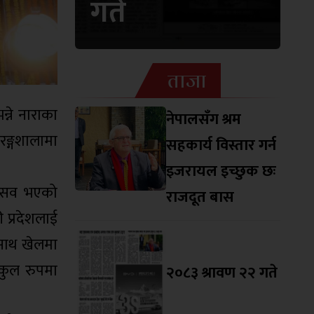
गते
ताजा
्ने नाराका
नेपालसँग श्रम
रङ्गशालामा
सहकार्य विस्तार गर्न
इजरायल इच्छुक छः
उत्सव भएको
राजदूत बास
ी प्रदेशलाई
 साथ खेलमा
ुकुल रुपमा
२०८३ श्रावण २२ गते