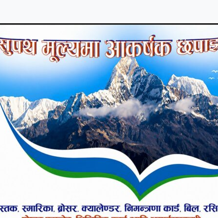
प्रहरीले जनाएको छ ।
्रहरी टोली शनिबार बिहान ५ः०० बजे गुण्डु पुगेका थिय
भयो ।
 तपाईलाई कस्तो लाग्यो ?
उत्साहित
हाँसो लाग्यो
आक्रोशित बनायो
०%
०%
०%