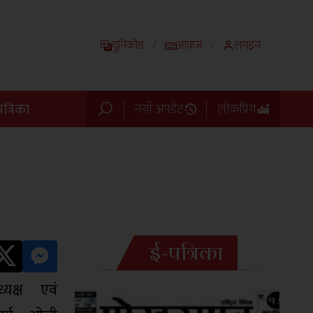
युनिकोड
आवाज
लगइन
/
/
त्रिका
नयाँ अपडेट
लोकप्रिय
ई-पत्रिका
यक्ष एवं