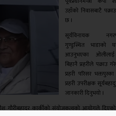
पूर्वप्रधानमन्त्री केपी
उहाँको निवासबाटै पक्राउ
छ ।
सूर्यविनायक नगरप
गुण्डुस्थित भाडाको घ
आउनुभएका ओलीलाई
बिहानै प्रहरीले पक्राउ ग
प्रहरी परिसर भक्तपुरका 
प्रहरी उपरीक्षक सूर्यबहा
जानकारी दिनुभयो ।
ाधीश गौरीबहादुर कार्कीको संयोजकत्वको आयोगले दिएक