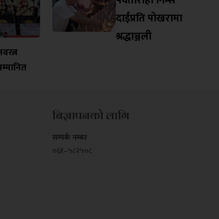
पर्वतारोही निम्स
दाईप्रति पोखरामा
श्रद्धाञ्जली
वरत्न
 सम्मानित
बिज्ञापनको लागि
सम्पर्क नम्बर
०६१–५८२५०८