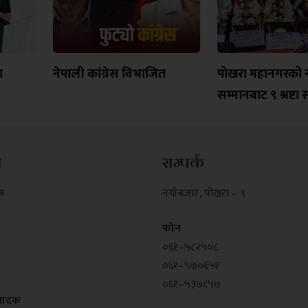
ा
नेपाली कांग्रेस विभाजित
पोखरा महानगरको न
सम्मानबाट ९ श्रष्टा
म
सम्पर्क
क
नयाँबजार , पोखरा – ९
फोन
०६१–५८२५०८
०६१–५७०६५१
०६१–५३७८५७
्पादक