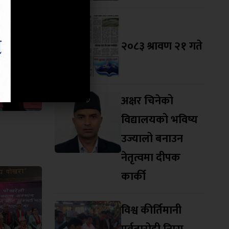
२०८३ श्रावण २१ गते
अक्षर चिनेको
विद्यालयको भविष्य
उज्यालो बनाउन
नेतृत्वमा दीपक
कार्की
विश्व कीर्तिमानी