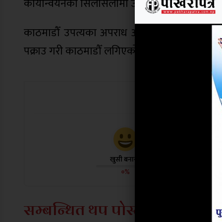
कार्यान्वयनका सिलसिलामा उहाँलाई पक्राउ गरिएको 
काठमाडौँ उपत्यका अपराध अनुसन्धान कार्यालयको प
पक्राउ गरी काठमाडौँ लगिएको उहाँले जानकारी दिनु
यो खबर पढेर
खुसी बनायो
दु:ख लाग्यो
०%
०%
सम्बन्धित थप पोस्टहरू