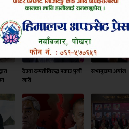
वारा
देउवा दम्पतीविरुद्ध पक्राउ पुर्जी
सभामुखमा अर्याल
उन
जारी