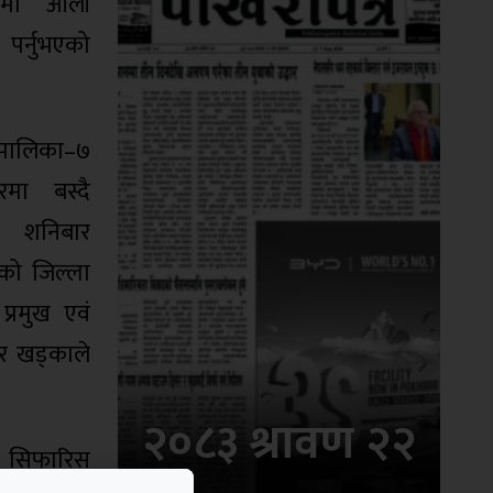
 शर्मा ओली
 पर्नुभएको
ालिका–७
रमा बस्दै
 शनिबार
रेको जिल्ला
प्रमुख एवं
दुर खड्काले
२०८३ श्रावण २२
ो सिफारिस