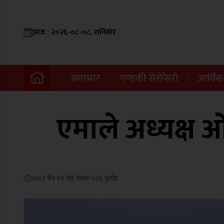
आज : २०२६-०८-०८, शनिबार
समाचार
गण्डकी सेरोफेरो
आर्थिक
एमाले अध्यक्ष 
२०८२ चैत्र १४ गते, समय ५:२६ पूर्वाह्न