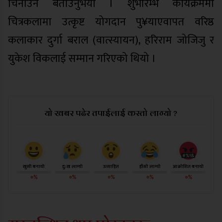
चिनाउने बताउनुभयो । शुभारम्भ कार्यक्रममा
चित्रकलामा उत्कृष्ट योगदान पु¥याएवापत वरिष्ठ
कलाकार दुर्गा बराल (वात्स्यायन), हरिराम जोजिजु र
युकेश विकलाई सम्मान गरिएको थियो ।
यो खबर पढेर तपाईलाई कस्तो लाग्यो ?
खुसी बनायो
दु:ख लाग्यो
उत्साहित
हाँसो लाग्यो
आक्रोशित बनायो
०%
०%
०%
०%
०%