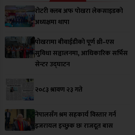
रोटरी क्लब अफ पोखरा लेकसाइडको
अध्यक्षमा थापा
पोखरामा बीवाईडीको पूर्ण थ्री–एस
सुविधा सञ्चालनमा, आधिकारिक सर्भिस
सेन्टर उद्घाटन
२०८३ श्रावण २३ गते
नेपालसँग श्रम सहकार्य विस्तार गर्न
इजरायल इच्छुक छः राजदूत बास