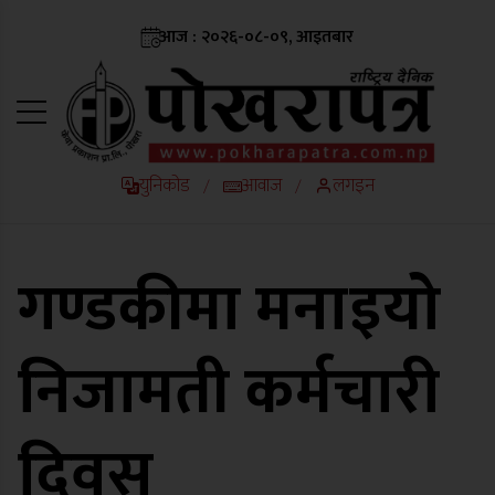
आज : २०२६-०८-०९, आइतबार
युनिकोड
आवाज
लगइन
/
/
गण्डकीमा मनाइयो
निजामती कर्मचारी
दिवस