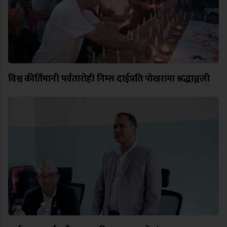
विश्व कीर्तिमानी पर्वतारोही निम्स दाईप्रति पोखरामा श्रद्धाञ्जली