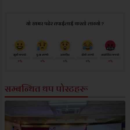
यो खबर पढेर तपाईलाई कस्तो लाग्यो ?
खुसी बनायो
दु:ख लाग्यो
उत्साहित
हाँसो लाग्यो
आक्रोशित बनायो
०%
०%
०%
०%
०%
सम्बन्धित थप पोस्टहरू