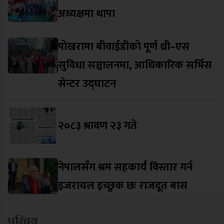
अध्यक्षमा थापा
पोखरामा बीवाईडीको पूर्ण थ्री–एस
सुविधा सञ्चालनमा, आधिकारिक सर्भिस
सेन्टर उद्घाटन
२०८३ श्रावण २३ गते
नेपालसँग श्रम सहकार्य विस्तार गर्न
इजरायल इच्छुक छः राजदूत बास
परिचय