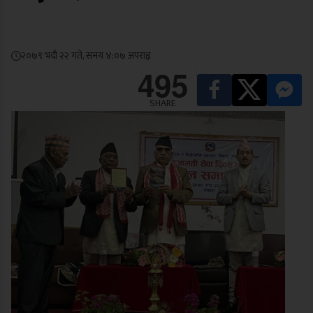
२०७९ भदौ २२ गते, समय ४:०७ अपराह्न
495
SHARE