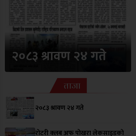
२०८३ श्रावण २४ गते
ताजा
२०८३ श्रावण २४ गते
रोटरी क्लब अफ पोखरा लेकसाइडको