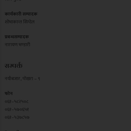
कार्यकारी सम्पादक
शोभाकान्त सिग्देल
प्रबन्धसम्पादक
नारायण भण्डारी
सम्पर्क
नयाँबजार , पोखरा – ९
फोन
०६१–५८२५०८
०६१–५७०६५१
०६१–५३७८५७