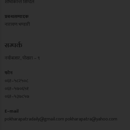
शोभाकान्त सिग्देल
प्रबन्धसम्पादक
नारायण भण्डारी
सम्पर्क
नयाँबजार , पोखरा – ९
फोन
०६१–५८२५०८
०६१–५७०६५१
०६१–५३७८५७
E–mail
pokharapatradaily@gmail.com
pokharapatra@yahoo.com