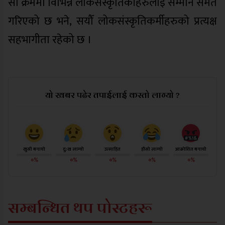
सो क्रममा विभिन्न लोकसंस्कृतिर्कीहरुलाई सम्मान समेत
गरिएको छ भने, सयौँ लोकसंस्कृतिकर्मीहरुको प्रत्यक्ष
सहभागीता रहेको छ ।
यो खबर पढेर तपाईलाई कस्तो लाग्यो ?
खुसी बनायो
दु:ख लाग्यो
उत्साहित
हाँसो लाग्यो
आक्रोशित बनायो
०%
०%
०%
०%
०%
सम्बन्धित थप पोस्टहरू