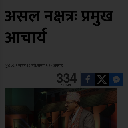
असल नक्षत्रः प्रमुख
आचार्य
२०७९ साउन १२ गते, समय ६:१५ अपराह्न
334
SHARE