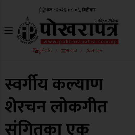
आज : २०२६-०८-०६, बिहीबार
युनिकोड
आवाज
लगइन
/
/
स्वर्गीय कल्याण
शेरचन लोकगीत
संगितका एक