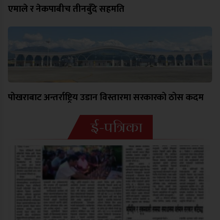
एमाले र नेकपाबीच तीनबुँदे सहमति
पोखराबाट अन्तर्राष्ट्रिय उडान विस्तारमा सरकारको ठोस कदम
ई-पत्रिका