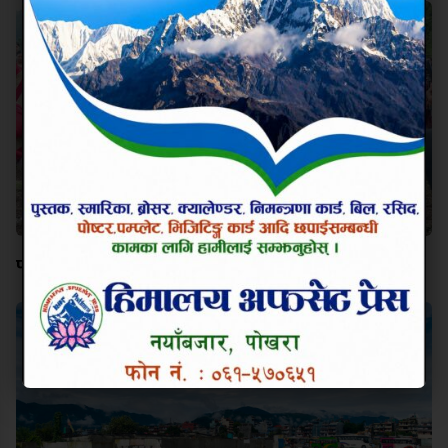
पोखरा–२२ कोदीमा कोदो दिवस महोत्सव