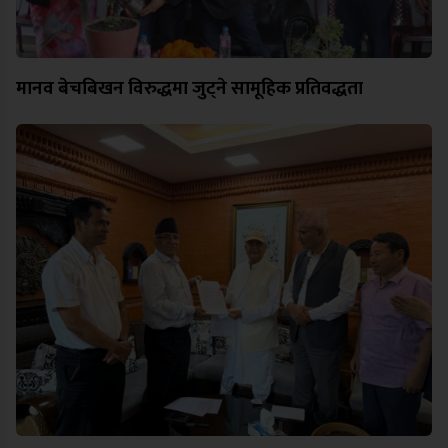
मानव बेचबिखन विरुद्धमा जुट्ने सामूहिक प्रतिवद्धता