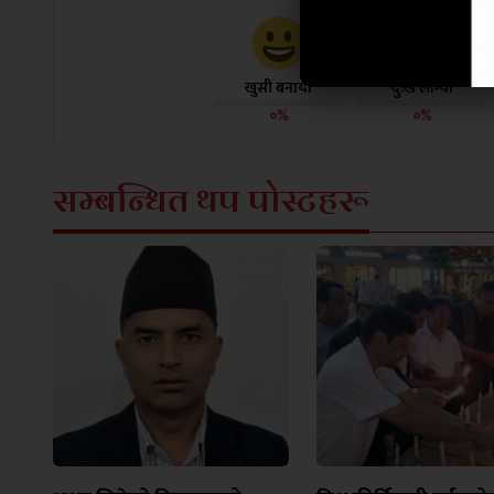
खुसी बनायो
दु:ख लाग्यो
०%
०%
सम्बन्धित थप पोस्टहरू