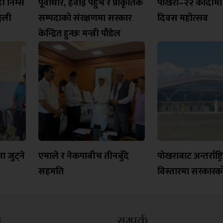
ही निम्स
पूर्वाधार, हवाई पहुँच र प्राकृतिक
पोखरा–२२ कोदीमा
्जली
सम्पदाको संरक्षणमा सरकार
दिवस महोत्सव
केन्द्रित हुन्छः मन्त्री पौडेल
 जुट्ने
एमाले र नेकपाबीच तीनबुँदे
पोखराबाट अन्तर्राष्ट
सहमति
विस्तारमा सरकार
म
सम्पर्क