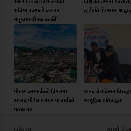
अक्षर चिनेको विद्यालयको
विश्व कीर्तिमानी पर्वतारो
भविष्य उज्यालो बनाउन
दाईप्रति पोखरामा श्रद्धाञ
नेतृत्वमा दीपक कार्की
पोखरा बसपार्कको विषयमा
मानव बेचबिखन विरुद्धमा
सांसद पौडेल र मेयर आचार्यको
सामूहिक प्रतिवद्धता
फरक मत
परिचय
हाम्रो टि