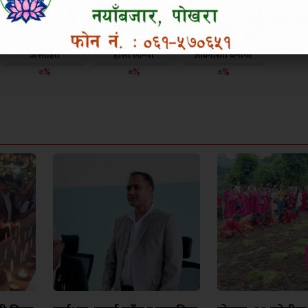
उत्साहित
हाँसो लाग्यो
आक्रोशित बनायो
०%
०%
०%