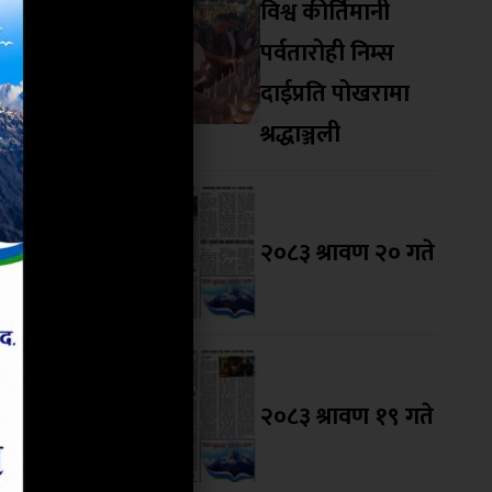
विश्व कीर्तिमानी
था कार्यगत
पर्वतारोही निम्स
ा स्थानीय
दाईप्रति पोखरामा
णा थियो ।
श्रद्धाञ्जली
ले विश्वास
ार्य हुँदै
्ट्रेलियाका
२०८३ श्रावण २० गते
लिका तयार
को इनोभेशन
भयो ।
२०८३ श्रावण १९ गते