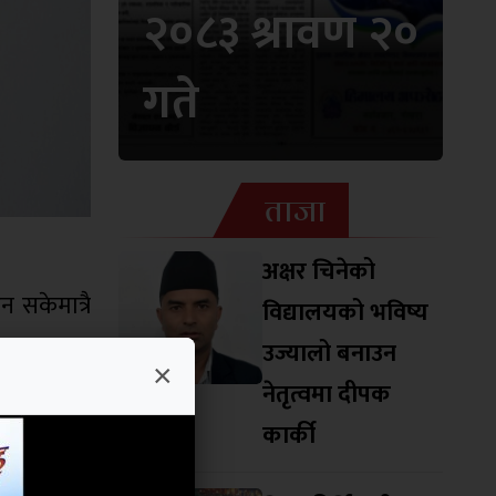
२०८३ श्रावण २०
गते
ताजा
अक्षर चिनेको
 सकेमात्रै
विद्यालयको भविष्य
उज्यालो बनाउन
×
षम बनाउने
नेतृत्वमा दीपक
या सरकारले
कार्की
गामी दिनमा