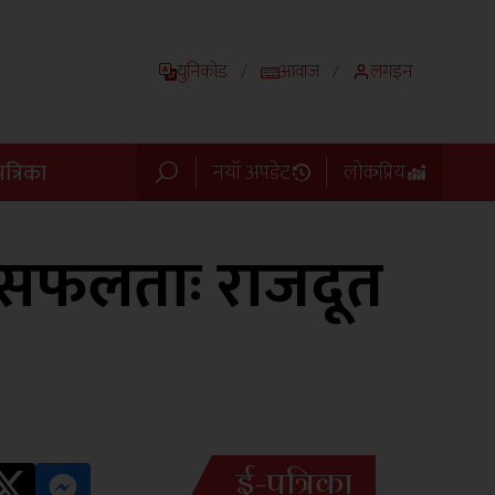
युनिकोड
आवाज
लगइन
/
/
त्रिका
नयाँ अपडेट
लोकप्रिय
 सफलताः राजदूत
ई-पत्रिका