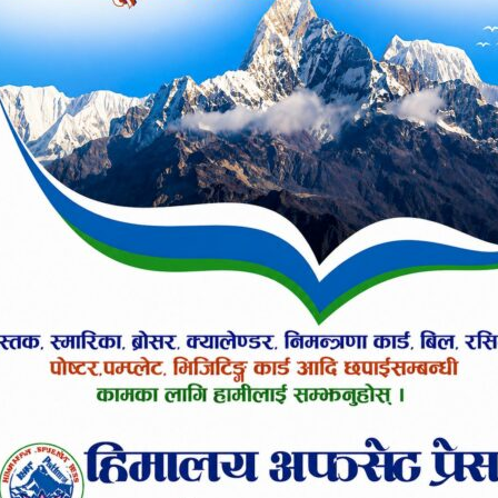
धारणा व्यक्त गर्नुभयो । नागरिकलाई समृद्ध बनाउन विचार त
ुन आवश्यक रहेको राजदूत भोल्कले बताउनुभयो । नेपालक
ाका अभ्यासलाई नेपालमा लागू गर्न सकिने उहाँको धार
सम्बन्धलाई दीगो बनाउन टेवा पुग्ने नगर प्रमुख कृष्ण खाण
उण्डेशन, अष्ट्रेलियबीच सम्झौता भई विगत वर्षदेखि नै सहक
पनि निरन्तरताको अपेक्षा राख्नुभयो । वालिङ नगरपालिका र अष
न्तर सिकाइ अभ्यास आदान प्रदानका लागि वालिङ नगरपा
यो । राजदूत भोल्कले वालिङ नगरपालिकाले सञ्चालन गरे
 प्रमुख प्रशासकीय अधिकृत राजन भट्टराईले जानकारी दिनु
 तपाईलाई कस्तो लाग्यो ?