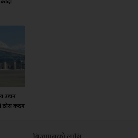
 कोदो
्रिय उडान
को ठोस कदम
बिज्ञापनको लागि