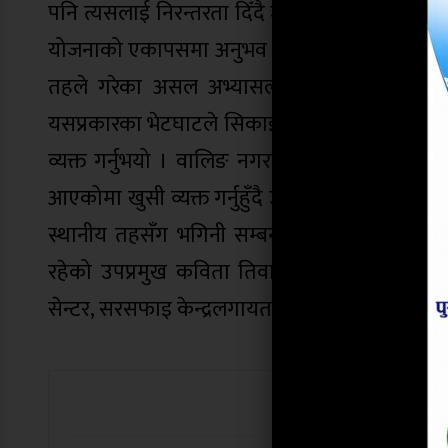
पनि त्यसलाई निरन्तरता दिँदै जाने राजदूत भोल्कले 
योजनाको एकापसमा अनुभव तर सिकाइ आदानप्रदान ह
तहले गरेका असल अभ्यासलाई अष्ट्रेलियामा र उत
यसप्रकारका भेटघाटले सिकाइ अनुभव आदानप्रदान तथा 
व्यक्त गर्नुभयो । वालिङ नगरपालिका र दि एशिया फा
आएकोमा खुसी व्यक्त गर्नुहुँदै उहाँले आगामी दिनमा 
स्थानीय तहसँग भगिनी सम्बन्ध स्थापित गरी निर
रहेको उपप्रमुख कविता तिवारी गैहे्रले बताउनुभ
सेन्टर, सरसफाइ केन्द्रलगायतको अवलोकन गर्नुभएको
यो खबर पढेर