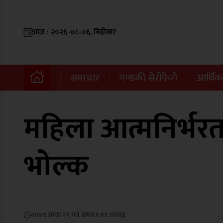
आज : २०२६-०८-०६, बिहीबार
समाचार
गण्डकी सेरोफेरो
आर्थिक
महिला आत्मनिर्भर
भोल्क
२०७९ असार २९ गते, समय १:१९ अपराह्न