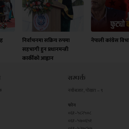
ाह
निर्वाचनमा सक्रिय रुपमा
नेपाली कांग्रेस वि
सहभागी हुन प्रधानमन्त्री
कार्कीको आह्वान
म
सम्पर्क
क
नयाँबजार , पोखरा – ९
फोन
०६१–५८२५०८
०६१–५७०६५१
०६१–५३७८५७