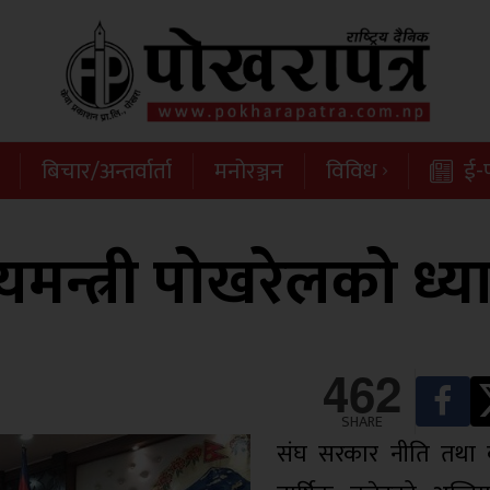
बिचार/अन्तर्वार्ता
मनोरञ्जन
विविध
ई-प
्यमन्त्री पोखरेलको ध्य
462
SHARE
संघ सरकार नीति तथा का