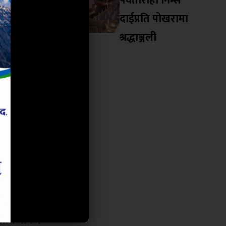
पर्वतारोही निम्स
ोग र भृकुटी
दाईप्रति पोखरामा
यमन्त्रीले
श्रद्धाञ्जली
ीय विकासको
ासिक रुपमा
ता नपुग्ने
र्राष्ट्रिय
मन्त्रीसँग
िला मन्त्री
सअघि पनि २