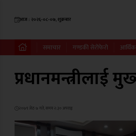
आज : २०२६-०८-०७, शुक्रबार
समाचार
गण्डकी सेरोफेरो
आर्थिक
प्रधानमन्त्रीलाई मुख
२०७९ जेठ ७ गते, समय २:३० अपराह्न