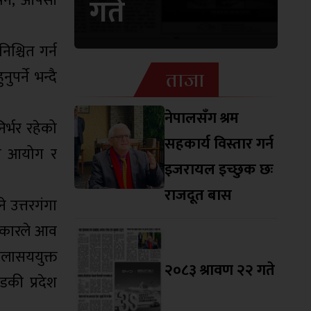
र्ने, आपसी
गते
िश्चित गर्न
ताजा
र्ने भन्दै
नेपालसँग श्रम
िर्भर रहेको
सहकार्य विस्तार गर्न
जना आयोग र
इजरायल इच्छुक छः
राजदूत बास
े उत्तरगंगा
सरकारले आव
जलासययुक्त
२०८३ श्रावण २२ गते
की प्रदेश