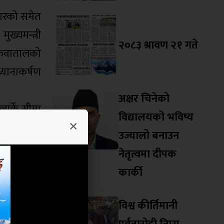
रकारको समेत
ुख्यमन्त्री
२०८३ श्रावण २१ गते
 फेवातालको
्यानाकर्षण
अक्षर चिनेको
लार्के सीमा
विद्यालयको भविष्य
×
्रीले आग्रह
उज्यालो बनाउन
नेतृत्वमा दीपक
ने, धार्मिक
कार्की
जोड्ने गरी
विश्व कीर्तिमानी
ुपमा रहेको