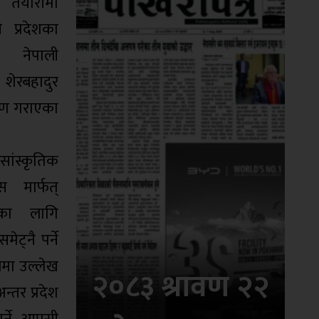
म तयारीमा
 प्रदेशका
द्र नेपाली
 शेरबहादुर
्षण गराएका
 सांस्कृतिक
 मार्फत्
ााणका लागि
ट्नै पर्ने
रमा उल्लेख
२०८३ श्रावण २२
न्तर प्रदेश