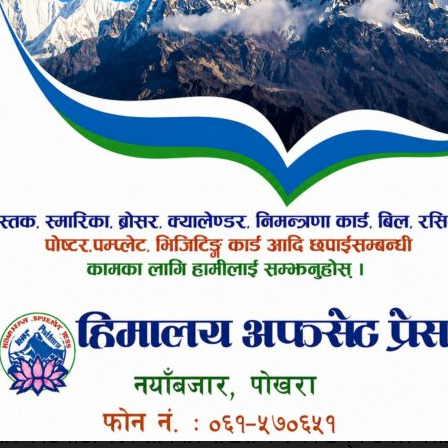
 प्रधानमन्त्रीको ध्यानाकर्षण गराएका छन् । गोरखकाली रबर उद्य
लगानी सुनिश्चित हुने वातावरण विकासका लागि समेत मुख्
लाई विश्व सम्पदा सूचीमा सूचीकृत गर्ने र यसको बहुपक्ष
रत श्रमिकलाई सामाजिक सुरक्षाको दायरामा ल्याउनका लागि म
 बजेटमा व्यवस्था गर्न पनि उनले माग गरेका छन् ।
्जालसँग नजोडिएको र विकट भएकाले प्रदेश सरकारको क्षम
्रमार्फत् अनुरोध गरिएको छ । नवलपुरको गैंडाकोटमा विपी अन्त
 पनि केन्द्र सरकारले बजेट विनियोजना गरिदिन उनले प्रधान
मुख्यमन्त्रीसँगै प्रदेशका कानुन सञ्चार तथा प्रदेश सभा माम
शनिबार काठमाठौं गएर शनिबारै पोखरा फर्केका छन् । उनले य