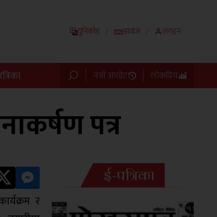
युनिकोड
आवाज
लगइन
/
/
त्रिका
नयाँ अपडेट
लोकप्रिय
ानाकर्षण पत्र
ई-पत्रिका
र्यक्रम र