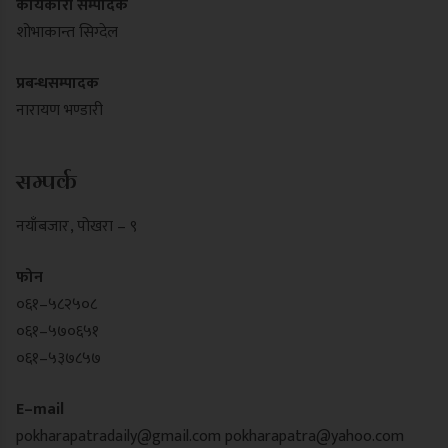
कार्यकारी सम्पादक
शोभाकान्त सिग्देल
प्रबन्धसम्पादक
नारायण भण्डारी
सम्पर्क
नयाँबजार , पोखरा – ९
फोन
०६१–५८२५०८
०६१–५७०६५१
०६१–५३७८५७
E–mail
pokharapatradaily@gmail.com
pokharapatra@yahoo.com