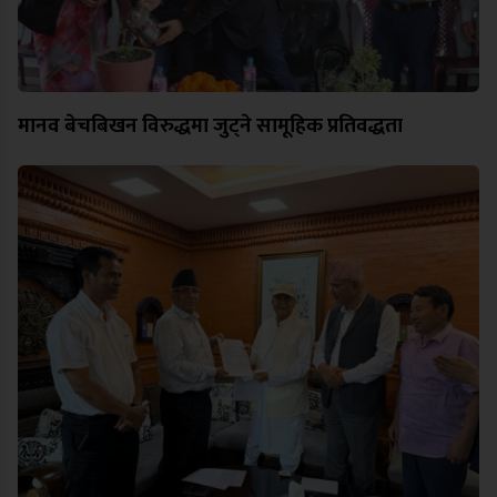
मानव बेचबिखन विरुद्धमा जुट्ने सामूहिक प्रतिवद्धता