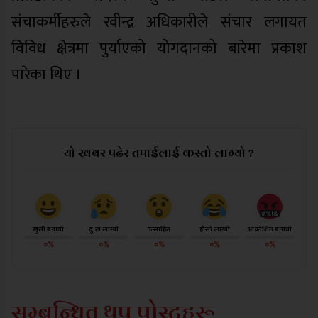
संचाकर्मीहरुले रवीन्द्र अधिकारीले संचार लगायत
विविध क्षेत्रमा पुर्याएको योगदानको बारेमा प्रकाश
पारेका थिए ।
यो खबर पढेर तपाईलाई कस्तो लाग्यो ?
खुसी बनायो
दु:ख लाग्यो
उत्साहित
हाँसो लाग्यो
आक्रोशित बनायो
०%
०%
०%
०%
०%
सम्बन्धित थप पोस्टहरू