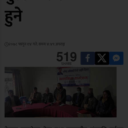
हुने
२०७८ फागुन १४ गते, समय ४:४९ अपराह्न
519
SHARE