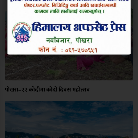
पोखरा–२२ कोदीमा कोदो दिवस महोत्सव