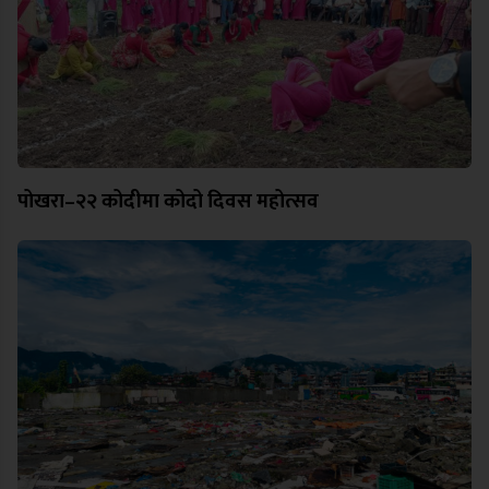
पोखरा–२२ कोदीमा कोदो दिवस महोत्सव