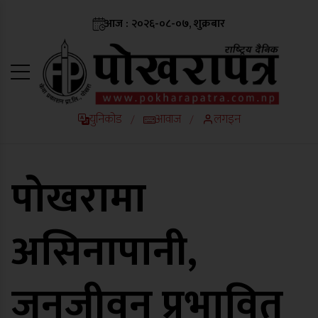
आज : २०२६-०८-०७, शुक्रबार
युनिकोड
आवाज
लगइन
/
/
पोखरामा
असिनापानी,
जनजीवन प्रभावित