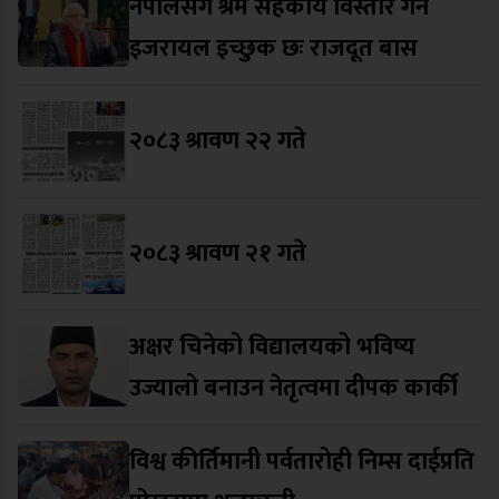
नेपालसँग श्रम सहकार्य विस्तार गर्न
इजरायल इच्छुक छः राजदूत बास
२०८३ श्रावण २२ गते
२०८३ श्रावण २१ गते
अक्षर चिनेको विद्यालयको भविष्य
उज्यालो बनाउन नेतृत्वमा दीपक कार्की
विश्व कीर्तिमानी पर्वतारोही निम्स दाईप्रति