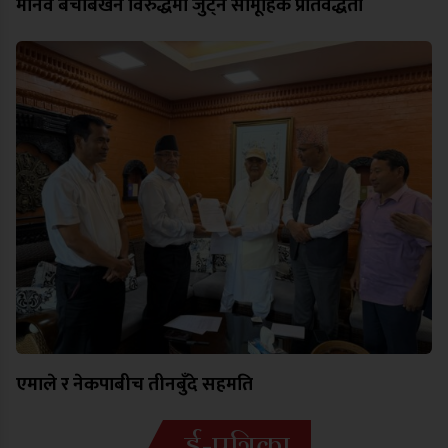
मानव बेचबिखन विरुद्धमा जुट्ने सामूहिक प्रतिवद्धता
एमाले र नेकपाबीच तीनबुँदे सहमति
ई-पत्रिका