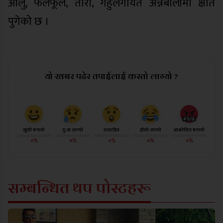
आलु, फलफूल, तोरी, गहुँलगायत अन्नबालीमा क्षति
पुगेको छ ।
यो खबर पढेर तपाईलाई कस्तो लाग्यो ?
खुसी बनायो
दु:ख लाग्यो
उत्साहित
हाँसो लाग्यो
आक्रोशित बनायो
०%
०%
०%
०%
०%
सम्बन्धित थप पोस्टहरू