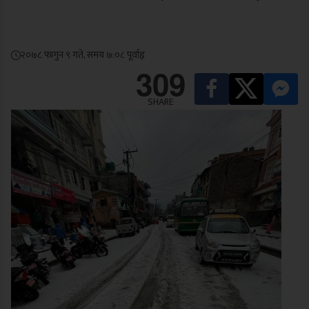
२०७८ फागुन ९ गते, समय ७:०८ पूर्वाह्न
309
SHARE