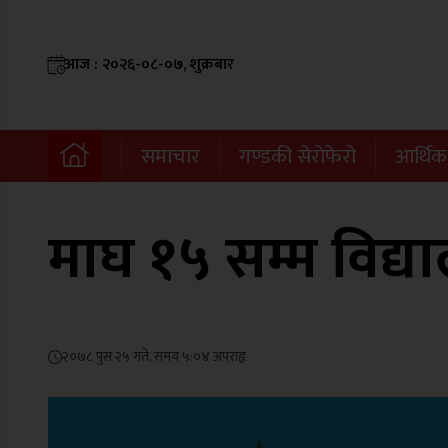
आज : २०२६-०८-०७, शुक्रबार
समाचार
गण्डकी सेरोफेरो
आर्थिक
माघ १५ सम्म विद्
२०७८ पुस २५ गते, समय ५:०४ अपराह्न