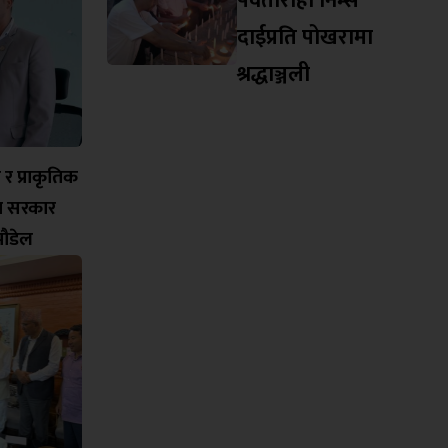
पर्वतारोही निम्स
दाईप्रति पोखरामा
श्रद्धाञ्जली
च र प्राकृतिक
मा सरकार
ी पौडेल