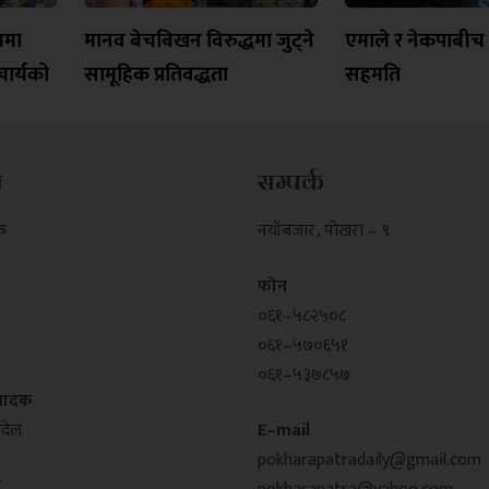
यमा
मानव बेचबिखन विरुद्धमा जुट्ने
एमाले र नेकपाबीच त
ार्यको
सामूहिक प्रतिवद्धता
सहमति
म
सम्पर्क
क
नयाँबजार , पोखरा – ९
फोन
०६१–५८२५०८
०६१–५७०६५१
०६१–५३७८५७
्पादक
्देल
E–mail
pokharapatradaily@gmail.com
क