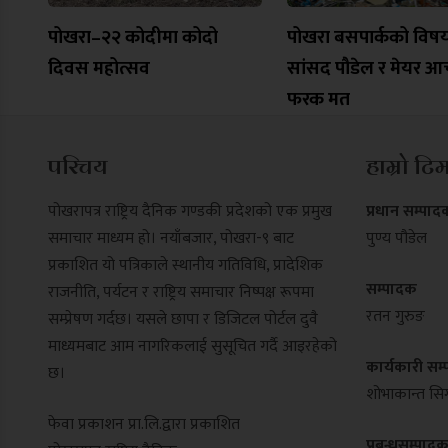
पोखरा–२२ कोदीमा कोदो
पोखरा बसपार्कको विष
दिवस महोत्सव
सांसद पौडेल र मेयर आच
फरक मत
परिचय
हाम्रो टि
पोखरापत्र राष्ट्रिय दैनिक गण्डकी प्रदेशको एक प्रमुख
प्रधान सम्पाद
समाचार माध्यम हो। नयाँबजार, पोखरा-९ बाट
पुण्य पौडेल
प्रकाशित यो पत्रिकाले स्थानीय गतिविधि, प्रादेशिक
सम्पादक
राजनीति, पर्यटन र राष्ट्रिय समाचार निष्पक्ष रूपमा
रतन गुरुङ
सम्प्रेषण गर्दछ। यसले छापा र डिजिटल पोर्टल दुवै
माध्यमबाट आम नागरिकलाई सुसूचित गर्दै आइरहेको
कार्यकारी सम
छ।
शोभाकान्त सिग
फेवा प्रकाशन प्रा.लि.द्वारा प्रकाशित
प्रबन्धसम्पाद