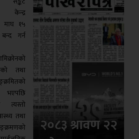
९ सङ्कट
 केन्द्र
ी माघ १५
बन्द गर्न
आमिक्रोनको
भएको तथा
क्रमितको
ी भएपछि
 त्यस्तो
स्थ्य तथा
२०८३ श्रावण २२
ङ्क्रमणको