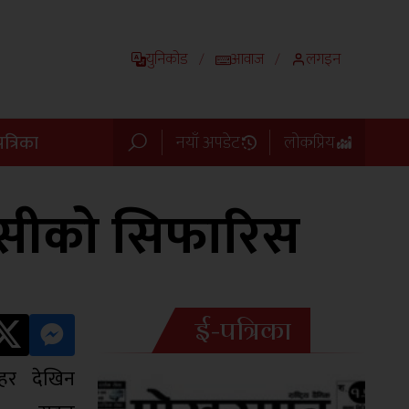
युनिकोड
आवाज
लगइन
/
/
त्रिका
नयाँ अपडेट
लोकप्रिय
एमसीको सिफारिस
ई-पत्रिका
हर देखिन