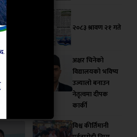
२०८३ श्रावण २१ गते
अक्षर चिनेको
विद्यालयको भविष्य
उज्यालो बनाउन
नेतृत्वमा दीपक
कार्की
विश्व कीर्तिमानी