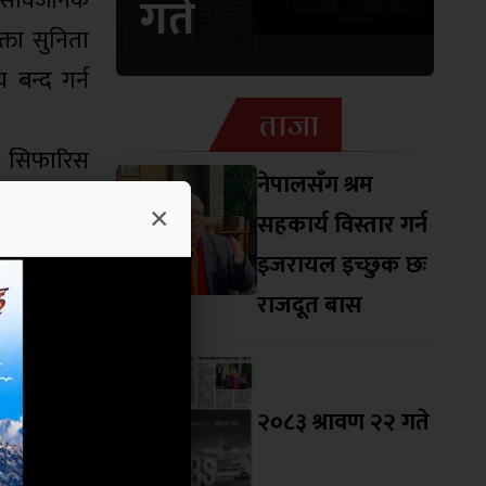
 सार्वजनिक
गते
्ता सुनिता
बन्द गर्न
ताजा
ई सिफारिस
नेपालसँग श्रम
जारी रहेका
×
सहकार्य विस्तार गर्न
म्म लैजान
इजरायल इच्छुक छः
राजदूत बास
बैठकले बढी
यवस्था लागू
२०८३ श्रावण २२ गते
र्न बैठकले
 गरेको छ ।