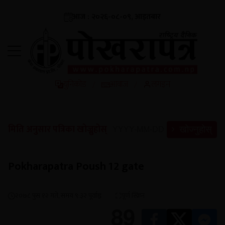
आज : २०२६-०८-०९, आइतबार
युनिकोड
आवाज
लगइन
/
/
मिति अनुसार पत्रिका खोज्नुहोस्
खोज्नुहोस्
Pokharapatra Poush 12 gate
२०७८ पुस १२ गते, समय ९:३२ पूर्वाह्न
पूर्ण स्क्रिन
89