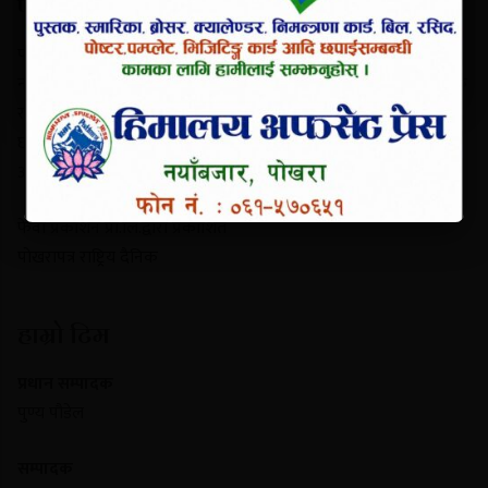
परिचय
पोखरापत्र राष्ट्रिय दैनिक गण्डकी प्रदेशको एक प्रमुख समाचार माध्यम हो।
नयाँबजार, पोखरा-९ बाट प्रकाशित यो पत्रिकाले स्थानीय गतिविधि, प्रादेशिक
राजनीति, पर्यटन र राष्ट्रिय समाचार निष्पक्ष रूपमा सम्प्रेषण गर्दछ। यसले
छापा र डिजिटल पोर्टल दुवै माध्यमबाट आम नागरिकलाई सुसूचित गर्दै
आइरहेको छ।
फेवा प्रकाशन प्रा.लि.द्वारा प्रकाशित
पोखरापत्र राष्ट्रिय दैनिक
हाम्रो टिम
प्रधान सम्पादक
पुण्य पौडेल
सम्पादक