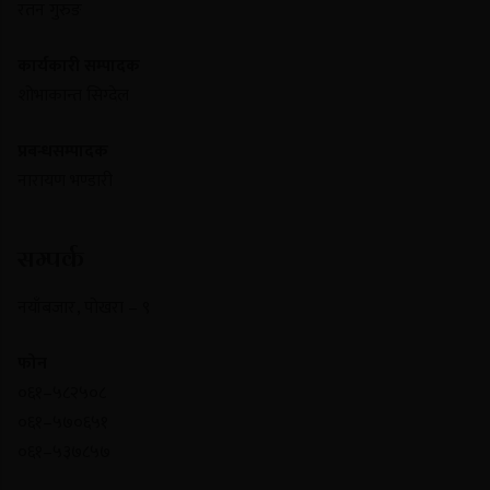
रतन गुरुङ
कार्यकारी सम्पादक
शोभाकान्त सिग्देल
प्रबन्धसम्पादक
नारायण भण्डारी
सम्पर्क
नयाँबजार , पोखरा – ९
फोन
०६१–५८२५०८
०६१–५७०६५१
०६१–५३७८५७