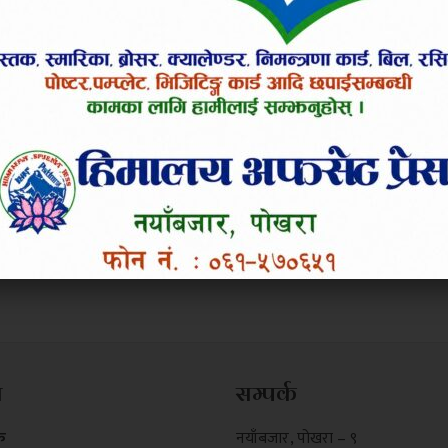
म
सम्पर्क
क
नयाँबजार , पोखरा – ९