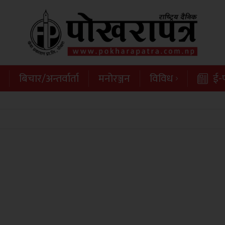
बिचार/अन्तर्वार्ता
मनोरञ्जन
विविध
ई-प