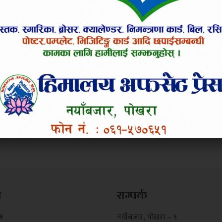
म
सम्पर्क
क
नयाँबजार , पोखरा – ९