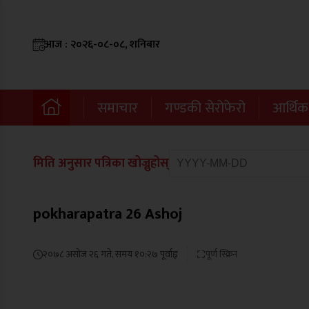
आज : २०२६-०८-०८, शनिबार
समाचार
गण्डकी सेरोफेरो
आर्थिक
मिति अनुसार पत्रिका खोज्नुहोस्
pokharapatra 26 Ashoj
२०७८ असोज २६ गते, समय १०:२७ पूर्वाह्न
पूर्ण स्क्रिन