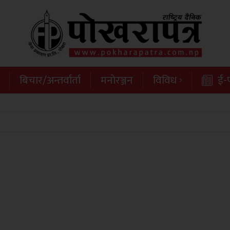
बिचार/अन्तर्वार्ता
मनोरञ्जन
विविध
ई-प