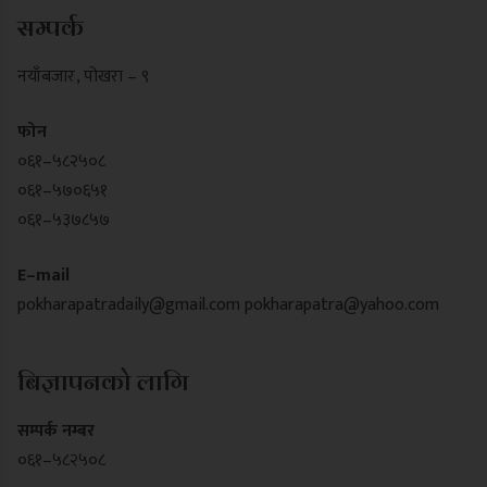
सम्पर्क
नयाँबजार , पोखरा – ९
फोन
०६१–५८२५०८
०६१–५७०६५१
०६१–५३७८५७
E–mail
pokharapatradaily@gmail.com
pokharapatra@yahoo.com
बिज्ञापनको लागि
सम्पर्क नम्बर
०६१–५८२५०८