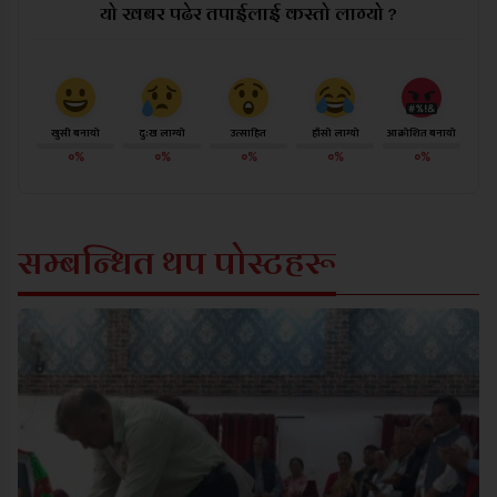
यो खबर पढेर तपाईलाई कस्तो लाग्यो ?
खुसी बनायो
दु:ख लाग्यो
उत्साहित
हाँसो लाग्यो
आक्रोशित बनायो
०%
०%
०%
०%
०%
सम्बन्धित थप पोस्टहरू