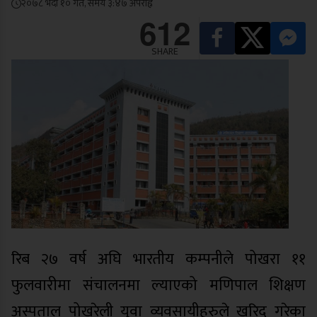
२०७८ भदौ १० गते, समय ३:४७ अपराह्न
612
SHARE
रिब २७ वर्ष अघि भारतीय कम्पनीले पोखरा ११
फुलवारीमा संचालनमा ल्याएको मणिपाल शिक्षण
अस्पताल पोखरेली युवा व्यवसायीहरुले खरिद गरेका