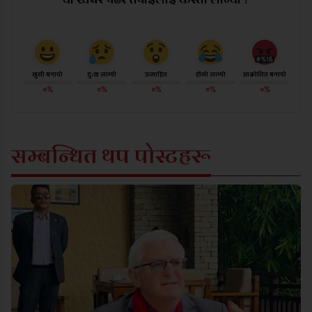
खुसी बनायो
दु:ख लाग्यो
उत्साहित
हाँसो लाग्यो
आक्रोशित बनायो
०%
०%
०%
०%
०%
सम्बन्धित थप पोस्टहरू