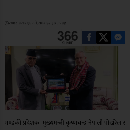
२०७८ असार १६ गते, समय १२:३७ अपराह्न
366
SHARE
गण्डकी प्रदेशका मुख्यमन्त्री कृष्णचन्द्र नेपाली पोखरेल र