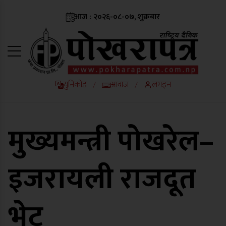
आज : २०२६-०८-०७, शुक्रबार
युनिकोड
आवाज
लगइन
/
/
मुख्यमन्त्री पोखरेल–
इजरायली राजदूत
भेट