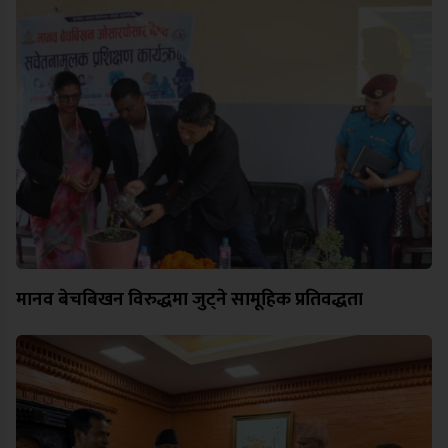
मानव बेचबिखन विरुद्धमा जुट्ने सामूहिक प्रतिवद्धता