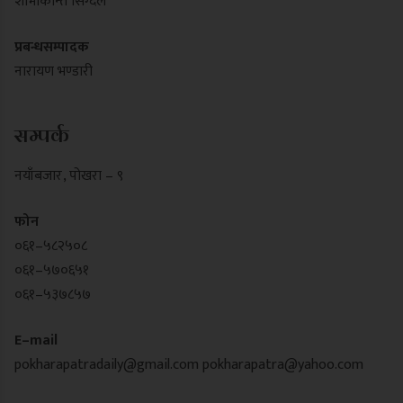
शोभाकान्त सिग्देल
प्रबन्धसम्पादक
नारायण भण्डारी
सम्पर्क
नयाँबजार , पोखरा – ९
फोन
०६१–५८२५०८
०६१–५७०६५१
०६१–५३७८५७
E–mail
pokharapatradaily@gmail.com
pokharapatra@yahoo.com