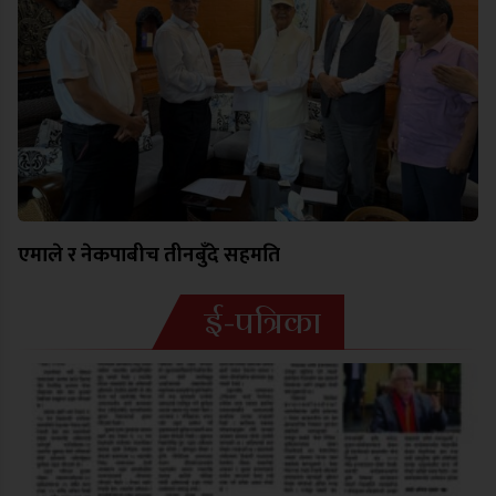
एमाले र नेकपाबीच तीनबुँदे सहमति
ई-पत्रिका