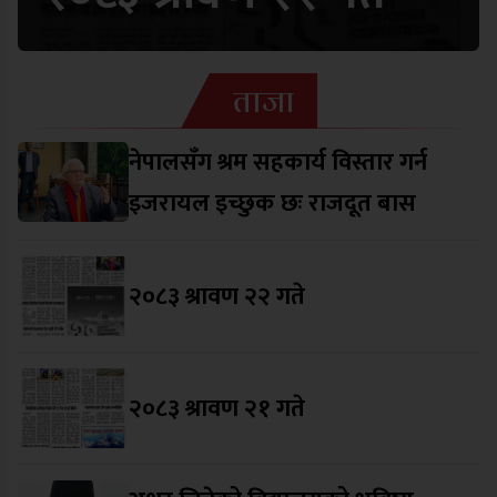
ताजा
नेपालसँग श्रम सहकार्य विस्तार गर्न
इजरायल इच्छुक छः राजदूत बास
२०८३ श्रावण २२ गते
२०८३ श्रावण २१ गते