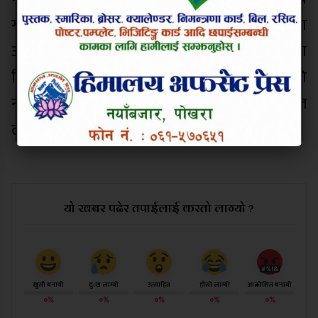
गण्डकीका महासचिव गोविन्द सुवेदी, कास्की जिल्ला
अध्यक्ष विमला भण्डारी, राप्रपाका पञ्चराम गुरुङ, जसपा
जिल्ल्ला अध्यक्ष गिरिप्रसाद गुरुङ, शान्तिका लागि
नागरिक समाज सञ्जालका अध्यक्ष विष्णुप्रसाद बराल
लगायतले एक स्वरमा उक्त आयोजनाको विरोध गरे ।
यो खबर पढेर तपाईलाई कस्तो लाग्यो ?
खुसी बनायो
दु:ख लाग्यो
उत्साहित
हाँसो लाग्यो
आक्रोशित बनायो
०%
०%
०%
०%
०%