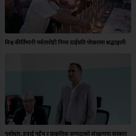
विश्व कीर्तिमानी पर्वतारोही निम्स दाईप्रति पोखरामा श्रद्धाञ्जली
पूर्वाधार, हवाई पहुँच र प्राकृतिक सम्पदाको संरक्षणमा सरकार