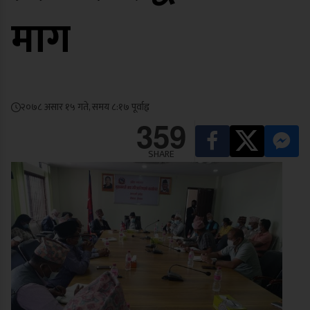
माग
२०७८ असार १५ गते, समय ८:१७ पूर्वाह्न
359
SHARE