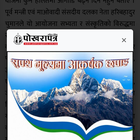
योजना कुनै हालतमा आगाडि बढ्न दिन नहुने बताए ।
पूर्व मन्त्री एवं माओवादी संसदीय दलका नेता हरिबहादुर
चुमानले यो आयोजना सभ्यता र संस्कृतिको विरुद्धमा
रहेको बताए ।
×
कार्यक्रममा नागरिक समाज कास्कीका रामबहादुर
पौडेल, कास्की कांग्रेस सभापति कृष्ण केसी,
उपसभापति बृजमान गुरुङ, सचिव देवेन्द्र रानाभाट,
एमाले(माधव समूह) कास्की अध्यक्ष धनराज आचार्य,
जसपा प्रदेश इन्चार्ज गणेशमान गुरुङले भनाइ राखेका
थिए ।
यसैगरी कांग्रेस सांसद दोबाटे विश्वकर्मा, पोखरा उद्योग
वाणिज्य संघका अध्यक्ष नारायण कोइराला, गैसस
महासंघ प्रदेश अध्यक्ष बिना सिलवाल, पत्रकार महासंघ