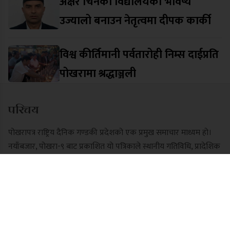
अक्षर चिनेको विद्यालयको भविष्य
उज्यालो बनाउन नेतृत्वमा दीपक कार्की
विश्व कीर्तिमानी पर्वतारोही निम्स दाईप्रति
पोखरामा श्रद्धाञ्जली
परिचय
पोखरापत्र राष्ट्रिय दैनिक गण्डकी प्रदेशको एक प्रमुख समाचार माध्यम हो।
नयाँबजार, पोखरा-९ बाट प्रकाशित यो पत्रिकाले स्थानीय गतिविधि, प्रादेशिक
राजनीति, पर्यटन र राष्ट्रिय समाचार निष्पक्ष रूपमा सम्प्रेषण गर्दछ। यसले
छापा र डिजिटल पोर्टल दुवै माध्यमबाट आम नागरिकलाई सुसूचित गर्दै
आइरहेको छ।
फेवा प्रकाशन प्रा.लि.द्वारा प्रकाशित
पोखरापत्र राष्ट्रिय दैनिक