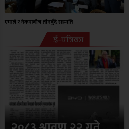
एमाले र नेकपाबीच तीनबुँदे सहमति
ई-पत्रिका
२०८३ श्रावण २२ गते