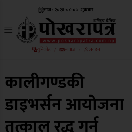
आज : २०२६-०८-०७, शुक्रबार
युनिकोड
आवाज
लगइन
/
/
कालीगण्डकी
डाइभर्सन आयोजना
तत्काल रद्ध गर्न