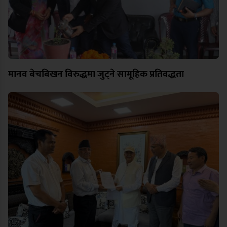
मानव बेचबिखन विरुद्धमा जुट्ने सामूहिक प्रतिवद्धता