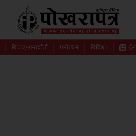
बिचार/अन्तर्वार्ता
मनोरञ्जन
विविध
ई-प