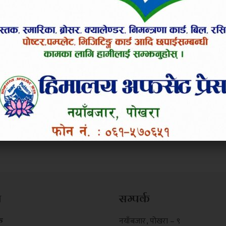
म
सम्पर्क
क
नयाँबजार , पोखरा – ९