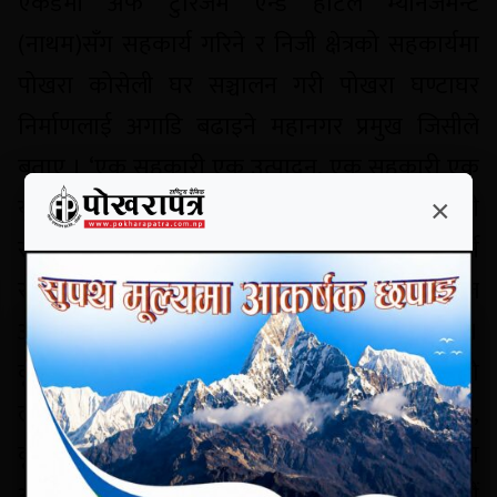
एकेडेमी अफ टुरिजम एन्ड होटेल म्यानेजमेन्ट
(नाथम)सँग सहकार्य गरिने र निजी क्षेत्रको सहकार्यमा
पोखरा कोसेली घर सञ्चालन गरी पोखरा घण्टाघर
निर्माणलाई अगाडि बढाइने महानगर प्रमुख जिसीले
बताए । ‘एक सहकारी एक उत्पादन, एक सहकारी एक
युवा उद्यम कार्यक्रम’लाई अगाडि बढाउँदै युवा उद्यमी
×
सहकारी सञ्चालनसहित रोजगारीका अवसर सिर्जना गर्ने
र विपन्न वर्गको लागि उत्पादनमूलक व्यवसायमा व्याज
अनुदान उपलब्ध गराउने नीति महानगरले लिएको छ ।
×
कृषि उत्पादनमा वृद्धि, महानगरको समृद्धिको
लक्ष्यसहित कृषि तथा पशुजन्य उत्पादनमा आत्मनिर्भर,
कृषि उत्पादनलाई पर्यटनस्तरीय होटल एवं रेस्टुरासँग
आवद्ध गर्ने नीति निर्धारण गरी ‘खेती योग्य गह, बनाऔं