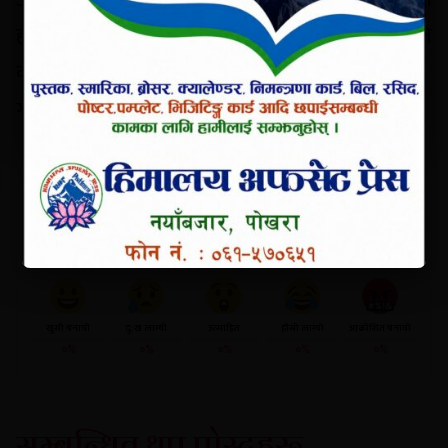
हराभरा’ अभियान सञ्चालन गरिने प्रस्तुत नीति
कार्यक्रममा उल्लेख
गरिएको छ ।
यो खबर पढेर तपाईलाई कस्तो लाग्यो ?
खुसी बनायो
दु:ख लाग्यो
उत्साहित
हाँसो लाग्यो
आक्रोशित बनायो
०%
०%
०%
०%
०%
सम्बन्धित थप पोस्टहरू