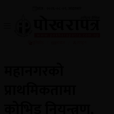
आज : २०२६-०८-०९, आइतबार
युनिकोड
आवाज
लगइन
/
/
महानगरको
प्राथमिकतामा
कोभिड नियन्त्रण,