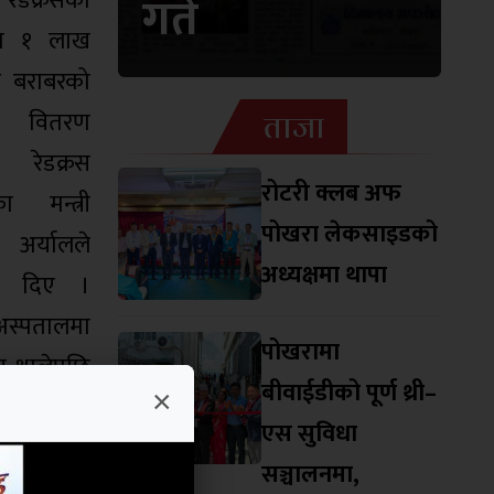
रेडक्रसको
गते
ा १ लाख
 बराबरको
ताजा
री वितरण
 रेडक्रस
रोटरी क्लब अफ
का मन्त्री
पोखरा लेकसाइडको
अर्यालले
अध्यक्षमा थापा
ी दिए ।
 अस्पतालमा
पोखरामा
ान थालेपछि
बीवाईडीको पूर्ण थ्री–
×
टै स्थानीय
एस सुविधा
ा रेडक्रसले
सञ्चालनमा,
र बिहिवार