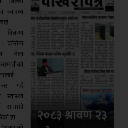
ले जिल्ला
का स्वास्थ्य
ुलाई
री वितरण
 । कोरोना
णका बेला
 सामाग्रीको
तालाई
जर गर्दै
 स्वास्थ्य
ई सामाग्री
२०८३ श्रावण २३
ेको हो ।