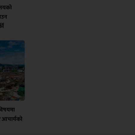
यालयको
नाउन
की
विषयमा
र आचार्यको