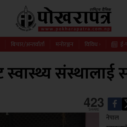
बिचार/अन्तर्वार्ता
मनोरञ्जन
विविध
ई-प
 स्वास्थ्य संस्थालाई स
423
SHARE
नेपाल 