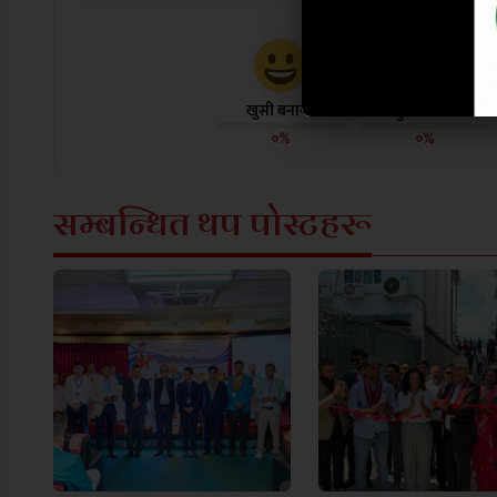
खुसी बनायो
दु:ख लाग्यो
०%
०%
सम्बन्धित थप पोस्टहरू