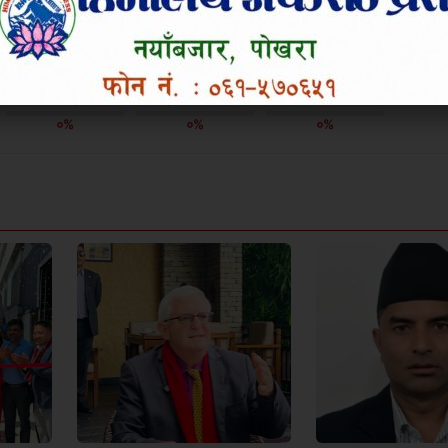
उत्साहित
हाँसो लाग्यो
आक्रोशित बनायो
०%
०%
०%