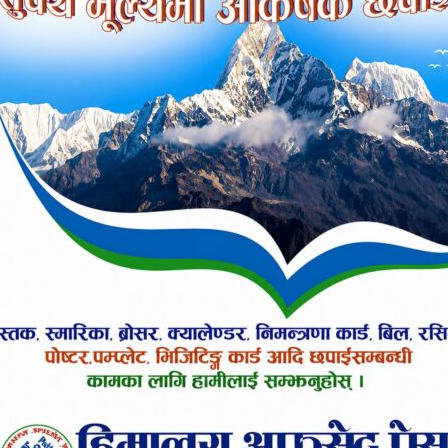
जर, मास्क, सावुन रहेका छन् । करेण्डडाँडा र गल्याङ्मा स्व
ाई हस्तान्तरण गरिएको छ । विपद्का बेला जिल्ला रेडक्रस 
। जहाँ विपद् छ त्यहाँ रेडक्रस छ भन्ने भावना जागृत गर्द
व्यक्त गरे । त्यस्तै वालिङ नगर उपप्रमुख कल्पना तिवारीले
च मुल्याङ्कन हुने बताइन् ।
ित गर्दै उपप्रमुख तिवारीले संवेदनशील घडीमा रेडक्रसले गर
माहामारीको चपेटामा परेको हाम्रो मुलुकलाई जापानी रेडक्
न्तराष्टिञय रेडक्रसलाई गुहारेर पनि जिल्लाबासीको स्वास्थ्
 तपाईलाई कस्तो लाग्यो ?