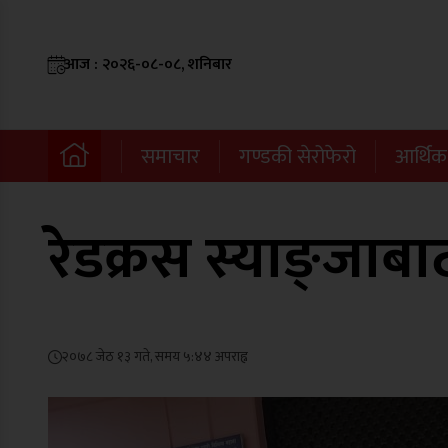
आज : २०२६-०८-०८, शनिबार
समाचार
गण्डकी सेरोफेरो
आर्थिक
रेडक्रस स्याङ्जाबाट
२०७८ जेठ १३ गते, समय ५:४४ अपराह्न