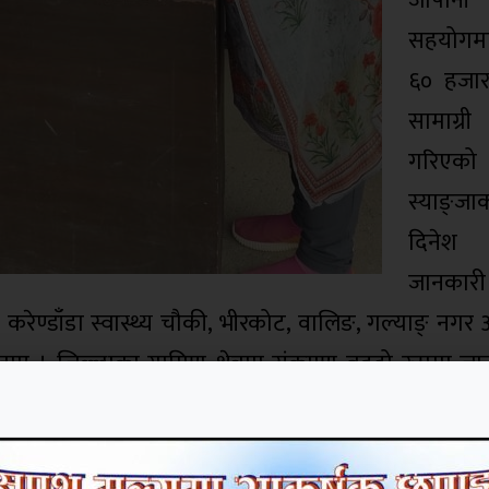
जापानी 
सहयोगम
६० हजार
सामाग्
गरिएको
स्याङ्जा
दिनेश 
जानकार
ण्डाँडा स्वास्थ्य चौकी, भीरकोट, वालिङ, गल्याङ् नगर
ए । जिल्लाका ग्रामिण क्षेत्रमा संक्रमण बढ्दो रुपमा ज
्थ्य सामाग्री वितरणलाई तिब्रता दिएको छ । जिल्ला ११ व
वितरण गरिने मन्त्री अर्यालले बताए । जिल्लाका हरेक विपद्म
ामारीमा पनि सहयागी हात फैलाएको छ । अर्यालका अनुसा