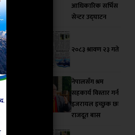
आधिकारिक सर्भिस
ास्थ्यकर्मी
सेन्टर उद्घाटन
सहयोग लिएर
ै स्वास्थ्य
 स्वास्थ्य
२०८३ श्रावण २३ गते
्ने सहयोगको
रसले सहयोग
नेपालसँग श्रम
य सुरक्षामा
सहकार्य विस्तार गर्न
इजरायल इच्छुक छः
राजदूत बास