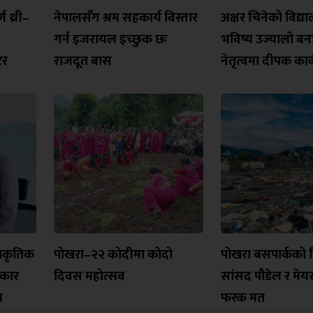
 थ्री–
नेपालसँग श्रम सहकार्य विस्तार
अक्षर चिनेको विद्
गर्न इजरायल इच्छुक छः
भविष्य उज्यालो ब
टर
राजदूत बास
नेतृत्वमा दीपक कार्
्राकृतिक
पोखरा–२२ कोदीमा कोदो
पोखरा बसपार्कको 
रकार
दिवस महोत्सव
सांसद पौडेल र मेय
ल
फरक मत