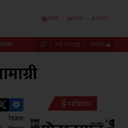
युनिकोड
आवाज
लगइन
/
/
त्रिका
नयाँ अपडेट
लोकप्रिय
ामाग्री
ई-पत्रिका
रेडक्रस