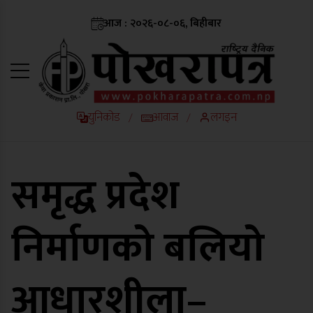
आज : २०२६-०८-०६, बिहीबार
युनिकोड
आवाज
लगइन
/
/
समृद्ध प्रदेश
निर्माणको बलियो
आधारशीला–