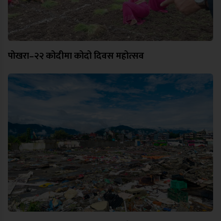
पोखरा–२२ कोदीमा कोदो दिवस महोत्सव