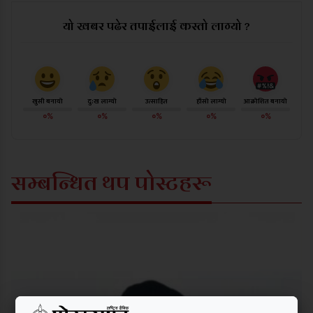
यो खबर पढेर तपाईलाई कस्तो लाग्यो ?
खुसी बनायो
दु:ख लाग्यो
उत्साहित
हाँसो लाग्यो
आक्रोशित बनायो
०%
०%
०%
०%
०%
सम्बन्धित थप पोस्टहरू