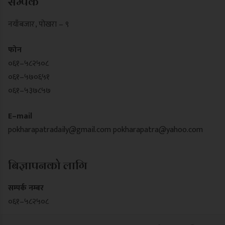
सम्पर्क
नयाँबजार , पोखरा – ९
फोन
०६१–५८२५०८
०६१–५७०६५१
०६१–५३७८५७
E–mail
pokharapatradaily@gmail.com
pokharapatra@yahoo.com
बिज्ञापनको लागि
सम्पर्क नम्बर
०६१–५८२५०८