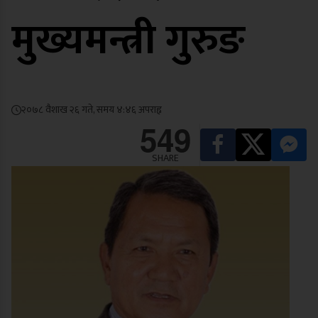
मुख्यमन्त्री गुरुङ
२०७८ वैशाख २६ गते, समय ४:४६ अपराह्न
549
SHARE