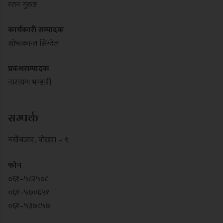
रतन गुरुङ
कार्यकारी सम्पादक
शोभाकान्त सिग्देल
प्रबन्धसम्पादक
नारायण भण्डारी
सम्पर्क
नयाँबजार , पोखरा – ९
फोन
०६१–५८२५०८
०६१–५७०६५१
०६१–५३७८५७