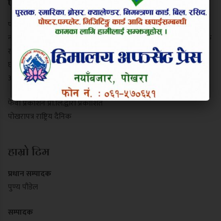
परिचय
पोखरापत्र राष्ट्रिय दैनिक गण्डकी प्रदेशको एक प्रमुख समाचार माध्यम हो।
नयाँबजार, पोखरा-९ बाट प्रकाशित यो पत्रिकाले स्थानीय गतिविधि, प्रादेशिक
राजनीति, पर्यटन र राष्ट्रिय समाचार निष्पक्ष रूपमा सम्प्रेषण गर्दछ। यसले
छापा र डिजिटल पोर्टल दुवै माध्यमबाट आम नागरिकलाई सुसूचित गर्दै
आइरहेको छ।
फेवा प्रकाशन प्रा.लि.द्वारा प्रकाशित
पोखरापत्र राष्ट्रिय दैनिक
हाम्रो टिम
प्रधान सम्पादक
पुण्य पौडेल
सम्पादक