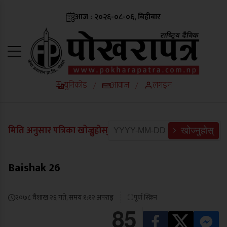
आज : २०२६-०८-०६, बिहीबार
युनिकोड
आवाज
लगइन
/
/
मिति अनुसार पत्रिका खोज्नुहोस्
खोज्नुहोस्
Baishak 26
२०७८ वैशाख २६ गते, समय १:१२ अपराह्न
पूर्ण स्क्रिन
85