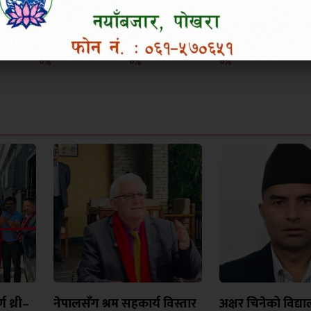
उत्साहित
हाँसो लाग्यो
आक्रोशित बनायो
०%
०%
०%
 थ्री–
नेपालसँग श्रम सहकार्य विस्तार
अक्षर चिनेको विद्