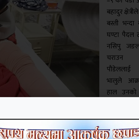
–९ का वडा अध्
बहादुर क्षेत्री
बस्ती भन्द
घण्टा पैदल 
नसिपु जङलम
चराउन 
पौडेलला
भालुले आक्
हाल उनको
मणिपाल 
अस्पतालमा 
रहेको उनले 
१२ बर्षका न