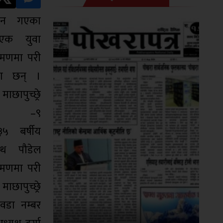
ाउन गएका
 एक युवा
रमणमा परी
का छन् ।
छापुच्छ्रे
िका –९
५ बर्षीय
ाथ पौडेल
रमणमा परी
ाछापुच्छ्रे
वडा नम्बर