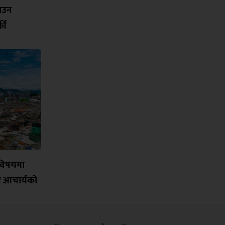
नाउन
की
विषयमा
र आचार्यको