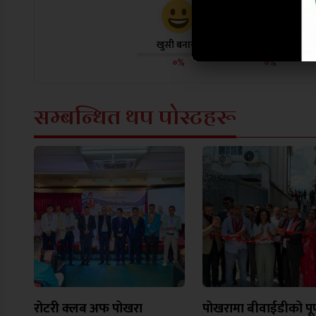
खुसी बनायो
दु:ख लाग्यो
०%
०%
सम्बन्धित थप पोस्टहरू
रोटरी क्लब अफ पोखरा
पोखरामा बीवाईडीको पूर्ण