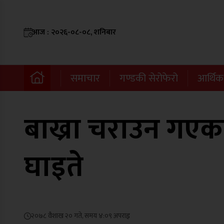
आज : २०२६-०८-०८, शनिबार
समाचार
गण्डकी सेरोफेरो
आर्थिक
बाख्रा चराउन गएक
घाइते
२०७८ वैशाख २० गते, समय ४:०९ अपराह्न