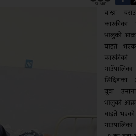
SHARE
बाख्रा चर
कास्कीका
भालुको आक्
घाइते भए
कास्कीको मा
गाउँपाल
सिदिङका ३
युवा उमान
भालुको आक्
घाइते भएको म
गाउपालिका 