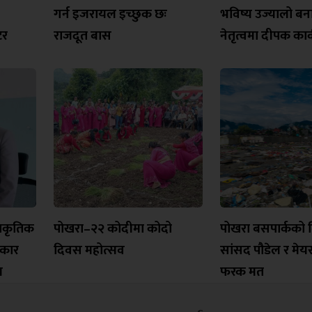
गर्न इजरायल इच्छुक छः
भविष्य उज्यालो ब
टर
राजदूत बास
नेतृत्वमा दीपक कार्
्राकृतिक
पोखरा–२२ कोदीमा कोदो
पोखरा बसपार्कको 
रकार
दिवस महोत्सव
सांसद पौडेल र मेय
ल
फरक मत