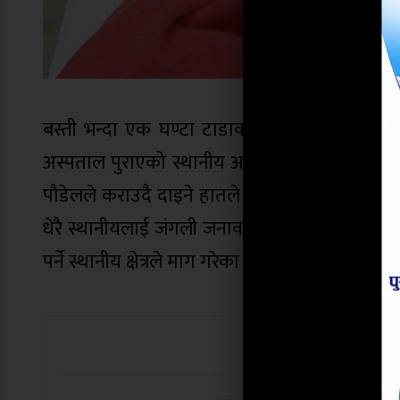
बस्ती भन्दा एक घण्टा टाडाको जंगलमा भालुको आक्
अस्पताल पुराएको स्थानीय आइतबहादुर क्षेत्रीले 
पौडेलले कराउदै दाइने हातले आँसी चलाएको हुँदा देब्
धेरै स्थानीयलाई जंगली जनावरले आक्रमण र दुःख दिने
पर्ने स्थानीय क्षेत्रले माग गरेका छन् ।
यो खबर पढेर