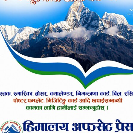
पर्ने र ८ बर
साथमा बाख्
गएका पौडेल
रमणमा परी डाँडाबाट हार गुहार गरेर उनलाई स्थानीयले 
बताए । उनका अनुसार भालुले बालकहरुलाई समेत आक्रमण गर
रे पट्टिको भागमा हात र खुट्टामा गम्भिर चोट लागेको हो । 
 गरेकोले उनीहरुको स्वास्थ्य उपचारको प्रबन्ध निःशुल्क रु
 तपाईलाई कस्तो लाग्यो ?