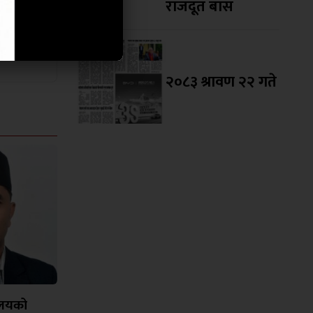
राजदूत बास
२०८३ श्रावण २२ गते
यालयको