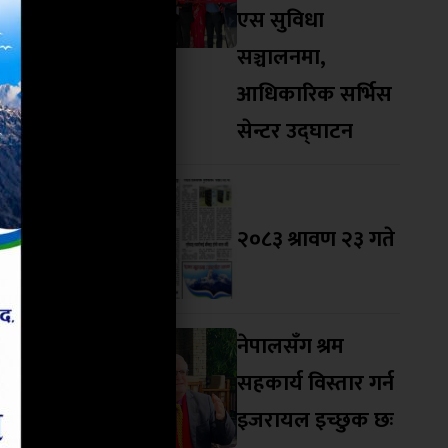
एस सुविधा
्षीय छोराको
सञ्चालनमा,
रा चराउन
आधिकारिक सर्भिस
 सिदिङको
सेन्टर उद्घाटन
उद्धार गरी
्ने भएकोले
पौडेल जस्ता
२०८३ श्रावण २३ गते
पमा गराउनु
नेपालसँग श्रम
सहकार्य विस्तार गर्न
इजरायल इच्छुक छः