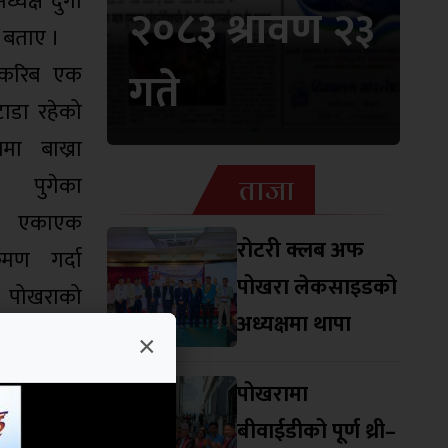
यक्ष दुर्गा
२०८३ श्रावण २३
ले बताए ।
ा करिब एक
गते
टाडा रहेको
ा बाख्रा
ताजा
पुगेका
ई एकाएक
रोटरी क्लब अफ
रमण गर्दा
पोखरा लेकसाइडको
 पोखराको
अध्यक्षमा थापा
शिक्षण
×
उपचार भई
पोखरामा
जनाए ।
बीवाईडीको पूर्ण थ्री–
ाताले सालो