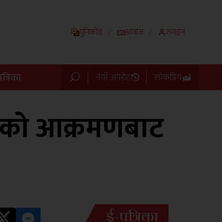
युनिकोड
आवाज
लगइन
/
/
त्रिका
नयाँ अपडेट
लोकप्रिय
लुको आक्रमणबाट
ई-पत्रिका