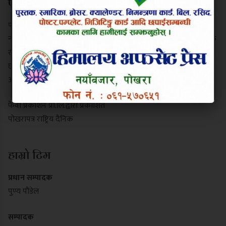
परिचय
पोखरापत्र राष्ट्रिय दैनिक गण्डकी प्रदेशको एक प्रमुख समाचार माध्यम हो।
नयाँबजार, पोखरा-९ बाट प्रकाशित यो पत्रिकाले स्थानीय गतिविधि, प्रादेशिक
राजनीति, पर्यटन र राष्ट्रिय समाचार निष्पक्ष रूपमा सम्प्रेषण गर्दछ। यसले
छापा र डिजिटल पोर्टल दुवै माध्यमबाट आम नागरिकलाई सुसूचित गर्दै
आइरहेको छ।
फेवा प्रकाशन प्रा.लि.द्वारा प्रकाशित
पोखरापत्र राष्ट्रिय दैनिक
हाम्रो टिम
प्रधान सम्पादक
पुण्य पौडेल
सम्पादक