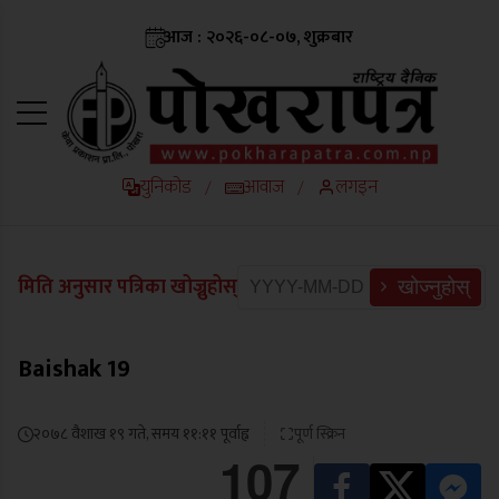
आज : २०२६-०८-०७, शुक्रबार
युनिकोड
आवाज
लगइन
/
/
मिति अनुसार पत्रिका खोज्नुहोस्
खोज्नुहोस्
Baishak 19
२०७८ वैशाख १९ गते, समय ११:११ पूर्वाह्न
पूर्ण स्क्रिन
107