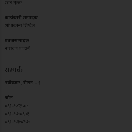
रतन गुरुङ
कार्यकारी सम्पादक
शोभाकान्त सिग्देल
प्रबन्धसम्पादक
नारायण भण्डारी
सम्पर्क
नयाँबजार , पोखरा – ९
फोन
०६१–५८२५०८
०६१–५७०६५१
०६१–५३७८५७