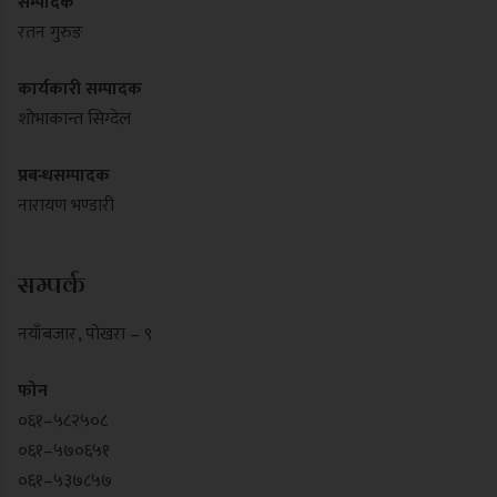
सम्पादक
रतन गुरुङ
कार्यकारी सम्पादक
शोभाकान्त सिग्देल
प्रबन्धसम्पादक
नारायण भण्डारी
सम्पर्क
नयाँबजार , पोखरा – ९
फोन
०६१–५८२५०८
०६१–५७०६५१
०६१–५३७८५७