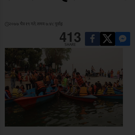
२०७७ चैत्र १९ गते, समय ७:४८ पूर्वाह्न
413
SHARE