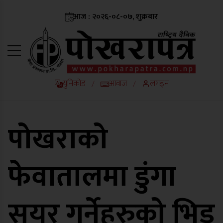
आज : २०२६-०८-०७, शुक्रबार
युनिकोड
आवाज
लगइन
/
/
पोखराको
फेवातालमा डुंगा
सयर गर्नेहरुको भिड