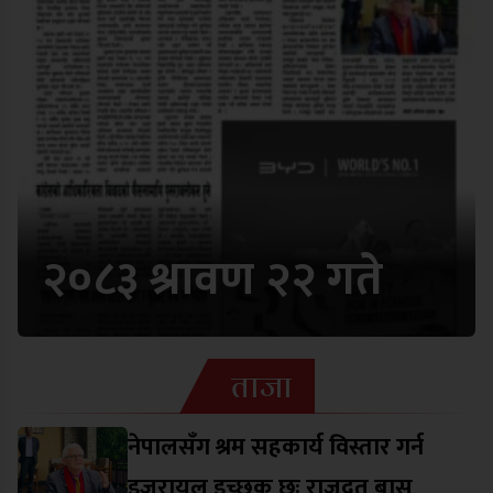
२०८३ श्रावण २२ गते
ताजा
नेपालसँग श्रम सहकार्य विस्तार गर्न
इजरायल इच्छुक छः राजदूत बास