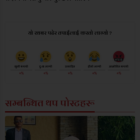
यो खबर पढेर तपाईलाई कस्तो लाग्यो ?
खुसी बनायो
दु:ख लाग्यो
उत्साहित
हाँसो लाग्यो
आक्रोशित बनायो
०%
०%
०%
०%
०%
सम्बन्धित थप पोस्टहरू