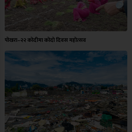
पोखरा–२२ कोदीमा कोदो दिवस महोत्सव