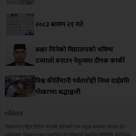
२०८३ श्रावण २१ गते
अक्षर चिनेको विद्यालयको भविष्य
उज्यालो बनाउन नेतृत्वमा दीपक कार्की
विश्व कीर्तिमानी पर्वतारोही निम्स दाईप्रति
पोखरामा श्रद्धाञ्जली
परिचय
पोखरापत्र राष्ट्रिय दैनिक गण्डकी प्रदेशको एक प्रमुख समाचार माध्यम हो।
नयाँबजार, पोखरा-९ बाट प्रकाशित यो पत्रिकाले स्थानीय गतिविधि, प्रादेशिक