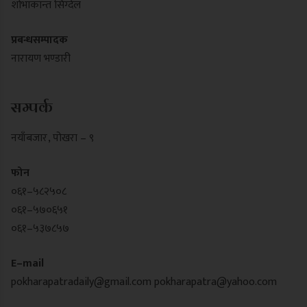
शोभाकान्त सिग्देल
प्रबन्धसम्पादक
नारायण भण्डारी
सम्पर्क
नयाँबजार , पोखरा – ९
फोन
०६१–५८२५०८
०६१–५७०६५१
०६१–५३७८५७
E–mail
pokharapatradaily@gmail.com
pokharapatra@yahoo.com