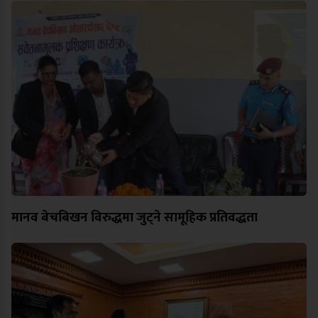
मानव बेचबिखन विरुद्धमा जुट्ने सामूहिक प्रतिवद्धता