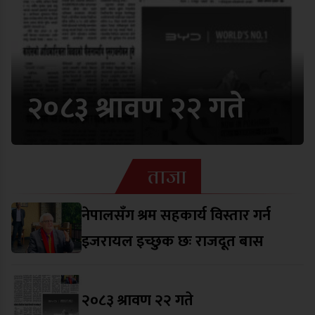
२०८३ श्रावण २२ गते
ताजा
नेपालसँग श्रम सहकार्य विस्तार गर्न
इजरायल इच्छुक छः राजदूत बास
२०८३ श्रावण २२ गते