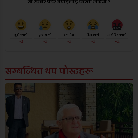
यो खबर पढेर तपाईलाई कस्तो लाग्यो ?
खुसी बनायो
दु:ख लाग्यो
उत्साहित
हाँसो लाग्यो
आक्रोशित बनायो
०%
०%
०%
०%
०%
सम्बन्धित थप पोस्टहरू