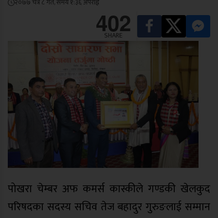
२०७७ चैत्र ८ गते, समय १:३६ अपराह्न
402
SHARE
पोखरा चेम्बर अफ कमर्स कास्कीले गण्डकी खेलकुद
परिषदका सदस्य सचिव तेज बहादुर गुरुङलाई सम्मान