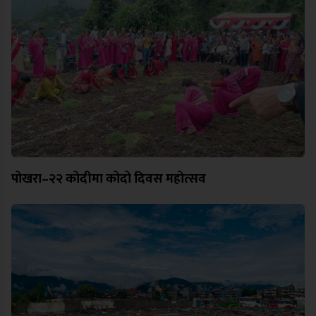
पोखरा–२२ कोदीमा कोदो दिवस महोत्सव