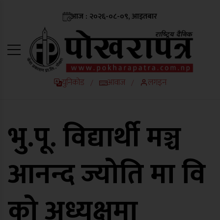
आज : २०२६-०८-०९, आइतबार
युनिकोड
आवाज
लगइन
/
/
भु.पू. विद्यार्थी मञ्च
आनन्द ज्योति मा वि
को अध्यक्षमा