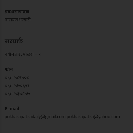
प्रबन्धसम्पादक
नारायण भण्डारी
सम्पर्क
नयाँबजार , पोखरा – ९
फोन
०६१–५८२५०८
०६१–५७०६५१
०६१–५३७८५७
E–mail
pokharapatradaily@gmail.com
pokharapatra@yahoo.com