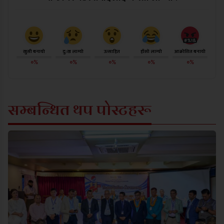
खुसी बनायो
दु:ख लाग्यो
उत्साहित
हाँसो लाग्यो
आक्रोशित बनायो
०%
०%
०%
०%
०%
सम्बन्धित थप पोस्टहरू