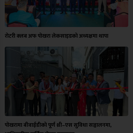
रोटरी क्लब अफ पोखरा लेकसाइडको अध्यक्षमा थापा
पोखरामा बीवाईडीको पूर्ण थ्री–एस सुविधा सञ्चालनमा,