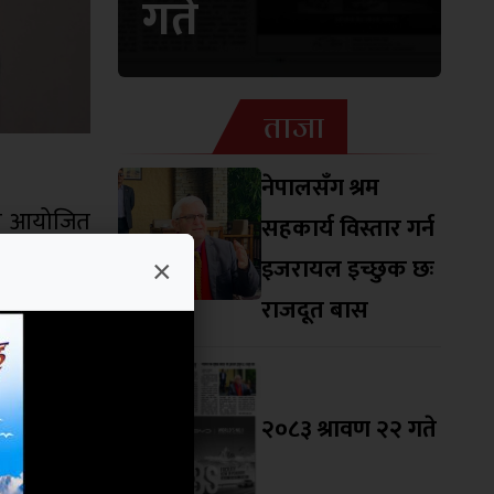
गते
ताजा
नेपालसँग श्रम
ीमा आयोजित
सहकार्य विस्तार गर्न
्रेसको ठूलो
इजरायल इच्छुक छः
×
 बुझ्ने गरी
राजदूत बास
िकिर गरे ।
ँग जनतालाई
जवादी रहेको
२०८३ श्रावण २२ गते
ल्न नसक्दा