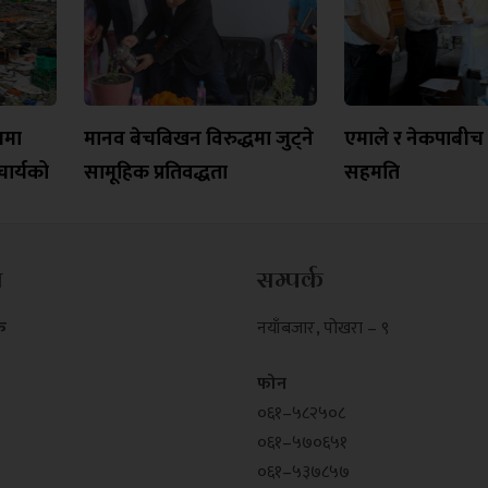
यमा
मानव बेचबिखन विरुद्धमा जुट्ने
एमाले र नेकपाबीच त
ार्यको
सामूहिक प्रतिवद्धता
सहमति
म
सम्पर्क
क
नयाँबजार , पोखरा – ९
फोन
०६१–५८२५०८
०६१–५७०६५१
०६१–५३७८५७