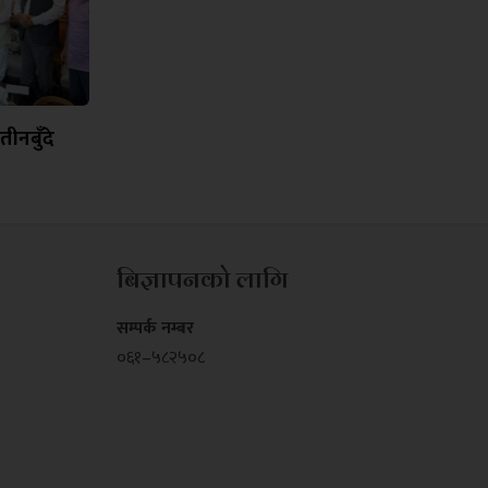
ीनबुँदे
बिज्ञापनको लागि
सम्पर्क नम्बर
०६१–५८२५०८