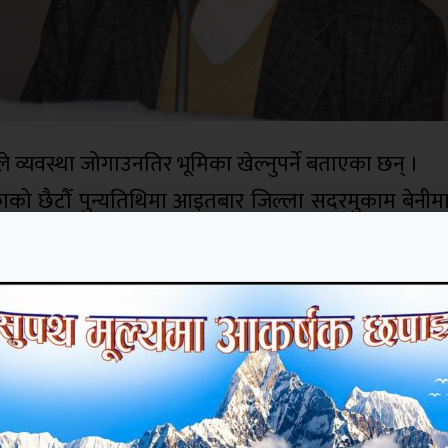
रेसले व्यवस्था जोगाउनतिर भूमिका खेल्नुपर्ने बताएका छन् ।
ुर खड्काको छैटौँ पुन्यतिथिमा आइतबार जिल्ला सदरमुकाम बेन
 सङ्घर्षबाट अहिलेको व्यवस्था परिवर्तन भएको हो, यसमा कांग
ानुपर्छ ।” कांग्रेसले आफ्नो सिद्धान्त र एजेण्डालाई जनताले
ुनिष्टले दुई तिहाइ नजिकको मत ल्याएको नेता पौडेलले ज
्त र दर्शनलाई ठीकसँग व्यवहारमा पनि उतार्न सकेनौँ र ठीकस
”, नेता पौडेलले भने । उनले कांग्रेस प्रजातन्त्रवादीसँगै समा
्रेस नै भएको ठोकुवा गरे । कांग्रेसले समयमै निचोड निका