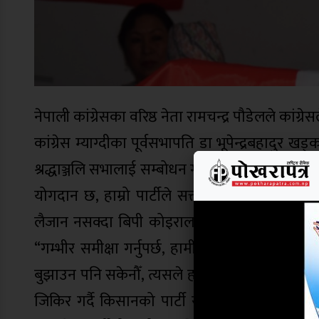
नेपाली कांग्रेसका वरिष्ठ नेता रामचन्द्र पौडेलले कांग्
कांग्रेस म्याग्दीका पूर्वसभापति डा भूपेन्द्रबहाद
श्रद्धाञ्जलि सभालाई सम्बोधन गर्दै उनले भने, ‘‘लामो
योगदान छ, हाम्रो पार्टीले सत्ता होइन, व्यवस्था जोग
लैजान नसक्दा बिपी कोइरालाकै एजेण्डा बोकेर कम्य
“गम्भीर समीक्षा गर्नुपर्छ, हामीले हाम्रो सिद्धान
बुझाउन पनि सकेनौँ, त्यसले हामी गुपचुमा बस्नु हुँदैन्
जिकिर गर्दै किसानको पार्टी र श्रमिकको साथि कांग