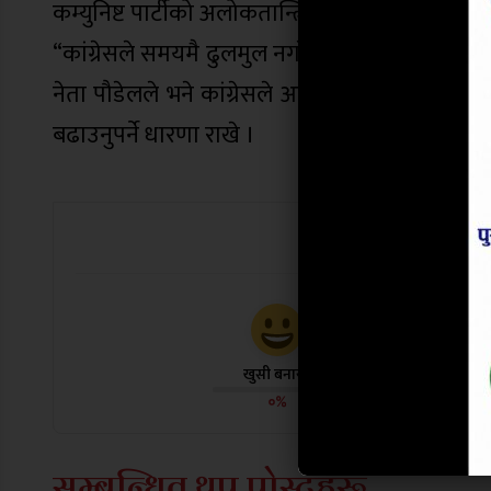
कम्युनिष्ट पार्टीको अलोकतान्त्रिक सरकार ढाल्न न
“कांग्रेसले समयमै ढुलमुल नगरेको भए सङ्घीयसँगै वा
नेता पौडेलले भने कांग्रेसले आफू निर्णायक बन्ने अव
बढाउनुपर्ने धारणा राखे ।
यो खबर पढेर
खुसी बनायो
दु:ख लाग्यो
०%
०%
सम्बन्धित थप पोस्टहरू