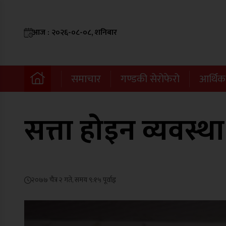
आज : २०२६-०८-०८, शनिबार
समाचार
गण्डकी सेरोफेरो
आर्थिक
सत्ता होइन व्यवस्था
२०७७ चैत्र २ गते, समय ९:१५ पूर्वाह्न