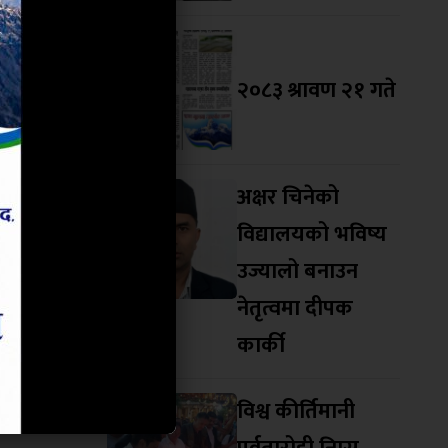
फुत्कियो”,
िचारलाई अघि
२०८३ श्रावण २१ गते
अक्षर चिनेको
विद्यालयको भविष्य
उज्यालो बनाउन
नेतृत्वमा दीपक
कार्की
विश्व कीर्तिमानी