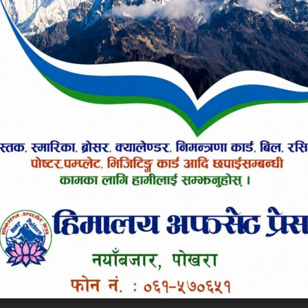
सकिएको नेता पौडेलको भनाइ थियो ।
ग्मती र प्रदेश–१ का सरकार ढाल्न सकिन्थ्यो तर त्यो अवसर 
सर गुमाएको बताउँदै उहाँले पार्टीले आफ्नो स्पष्ट नीति र व
 तपाईलाई कस्तो लाग्यो ?
उत्साहित
हाँसो लाग्यो
आक्रोशित बनायो
०%
०%
०%