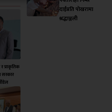
पर्वतारोही निम्स
दाईप्रति पोखरामा
श्रद्धाञ्जली
च र प्राकृतिक
मा सरकार
ी पौडेल