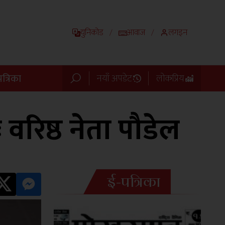
युनिकोड
आवाज
लगइन
/
/
त्रिका
नयाँ अपडेट
लोकप्रिय
 वरिष्ठ नेता पौडेल
ई-पत्रिका