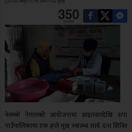
२०७७ फागुन २५ गते, समय ९:०७ पूर्वाह्न
350
SHARE
नेलम्बो नेपालको आयोजनामा आइतवारदेखि रुपा
गाउँपालिकामा एक हप्ते मुख स्वास्थ्य साथै दन्त शिविर