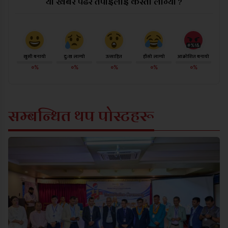
यो खबर पढेर तपाईलाई कस्तो लाग्यो ?
खुसी बनायो
दु:ख लाग्यो
उत्साहित
हाँसो लाग्यो
आक्रोशित बनायो
०%
०%
०%
०%
०%
सम्बन्धित थप पोस्टहरू