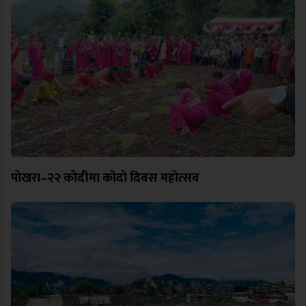
पोखरा–२२ कोदीमा कोदो दिवस महोत्सव