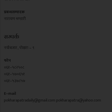
प्रबन्धसम्पादक
नारायण भण्डारी
सम्पर्क
नयाँबजार , पोखरा – ९
फोन
०६१–५८२५०८
०६१–५७०६५१
०६१–५३७८५७
E–mail
pokharapatradaily@gmail.com
pokharapatra@yahoo.com