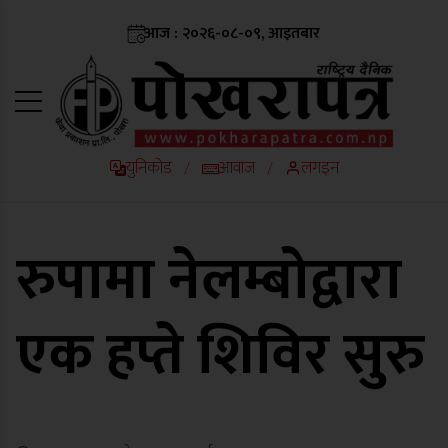
आज : २०२६-०८-०९, आइतबार
युनिकोड
आवाज
लगइन
/
/
रुपामा नेलम्बोद्वारा
एक हप्ते शिविर सुरु