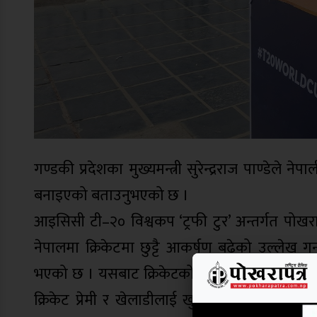
गण्डकी प्रदेशका मुख्यमन्त्री सुरेन्द्रराज पाण्डेले 
बनाइएको बताउनुभएको छ ।
आइसिसी टी–२० विश्वकप ‘ट्रफी टुर’ अन्तर्गत पोखर
नेपालमा क्रिकेटमा छुट्टै आकर्षण बढेको उल्लेख गर्
भएको छ । यसबाट क्रिकेटको छुट्टै क्रेज बढेको छ,
क्रिकेट प्रेमी र खेलाडीलाई खुसीको कुरा हो,” मुख्य