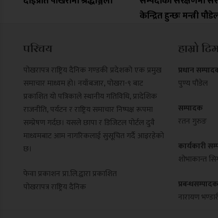
दाईप्रति पोखरामा श्रद्धाञ्जली
सम्पदाको संरक्षणमा स
केन्द्रित हुन्छः मन्त्री पौडे
परिचय
हाम्रो टि
पोखरापत्र राष्ट्रिय दैनिक गण्डकी प्रदेशको एक प्रमुख
प्रधान सम्पाद
समाचार माध्यम हो। नयाँबजार, पोखरा-९ बाट
पुण्य पौडेल
प्रकाशित यो पत्रिकाले स्थानीय गतिविधि, प्रादेशिक
सम्पादक
राजनीति, पर्यटन र राष्ट्रिय समाचार निष्पक्ष रूपमा
रतन गुरुङ
सम्प्रेषण गर्दछ। यसले छापा र डिजिटल पोर्टल दुवै
माध्यमबाट आम नागरिकलाई सुसूचित गर्दै आइरहेको
कार्यकारी सम
छ।
शोभाकान्त सिग
फेवा प्रकाशन प्रा.लि.द्वारा प्रकाशित
प्रबन्धसम्पाद
पोखरापत्र राष्ट्रिय दैनिक
नारायण भण्डार