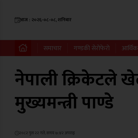
आज : २०२६-०८-०८, शनिबार
समाचार
गण्डकी सेरोफेरो
आर्थिक
नेपाली क्रिकेटले 
मुख्यमन्त्री पाण्डे
२०८२ पुस २२ गते, समय ७:४२ अपराह्न