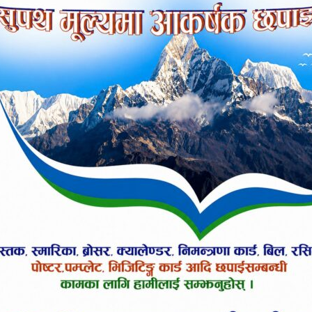
 मिलेर आधारभूत खेल पूर्वाधार विकासमा ध्यान दिनेसम
्न विश्वकपमा उत्कृष्ट प्रदर्शनका लागि नेपाली क्रिकेट टिम
मेत प्रदर्शनका लागि राखिएको थियो । कार्यक्रममा गण्डक
युवा तथा खेलकुदमन्त्री विन्दुकुमार थापा, खेलकुदकर्मी, 
 तस्बिर खिच्ने कार्यक्रम गरिएको थियो । आइसिसी टी–२० विश्
ेटप्रतिको आकर्षण अझ बढ्ने विश्वास गरिएको प्रादेशिक क्र
ि मार्च ८ सम्म भारत र श्रीलङ्कामा हुँदैछ । उक्त विश्वकपम
खेल्दैछ । विश्वकप क्रिकेटको ट्रफी सोमबार नेपाल ल्याइएको