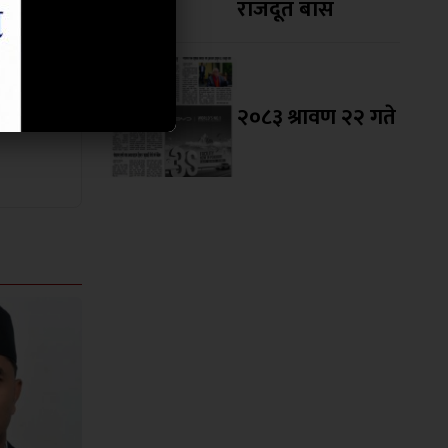
राजदूत बास
२०८३ श्रावण २२ गते