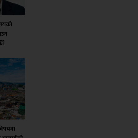
यालयको
नाउन
की
विषयमा