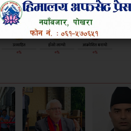
 तपाईलाई कस्तो लाग्यो ?
उत्साहित
हाँसो लाग्यो
आक्रोशित बनायो
०%
०%
०%