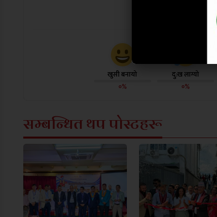
यो खबर पढेर
खुसी बनायो
दु:ख लाग्यो
०%
०%
सम्बन्धित थप पोस्टहरू