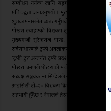
सम्बोधन गर्नका लागि सङ्घ सरकार प्रदेश सरकार
प्रतिबद्धता जनाउनुभयो । मुख्यमन्त्री पाण्डेले आसन
शुभकामनासमेत व्यक्त गर्नुभयो ।
पोखरा ल्याइएको विश्वकप ट्रफी पोखरा रङ्गशालामास
मुख्यमन्त्री सुरेन्द्रराज पाण्डे, सामाजिक विकास 
सर्वसाधारणले ट्रफी अवलोकन गर्नुभयो ।
‘ट्रफी टुर’ अन्तर्गत ट्रफी प्रदर्शन तथा दृश्यात्मक
पोखरा भ्रमणले पोखराको पर्यटन प्रवद्र्धनसँगै क्रिक
अध्यक्ष सञ्जयकान्त सिग्देलले बताउनुभयो ।
आइसिसी टी–२० विश्वकप क्रिकेट आगामी फेब्रुअरी ७ देख
सहभागी हुँदैछ र नेपालले तेस्रो पटक टी–२० विश्वकप 