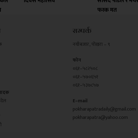
रकार
दिवस महोत्सव
सांसद पौडेल र मेय
ल
फरक मत
म
सम्पर्क
क
नयाँबजार , पोखरा – ९
फोन
०६१–५८२५०८
०६१–५७०६५१
०६१–५३७८५७
्पादक
्देल
E–mail
pokharapatradaily@gmail.com
क
pokharapatra@yahoo.com
ी