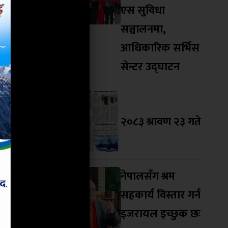
ेत उहाँले
एस सुविधा
लाई सफलताको
सञ्चालनमा,
आधिकारिक सर्भिस
ी प्रदेशका
सेन्टर उद्घाटन
खेलाडी तथा
वकप ट्रफीको
२०८३ श्रावण २३ गते
िकेट सङ्घका
ा नेपाल पनि
नेपालसँग श्रम
 हो ।
सहकार्य विस्तार गर्न
इजरायल इच्छुक छः