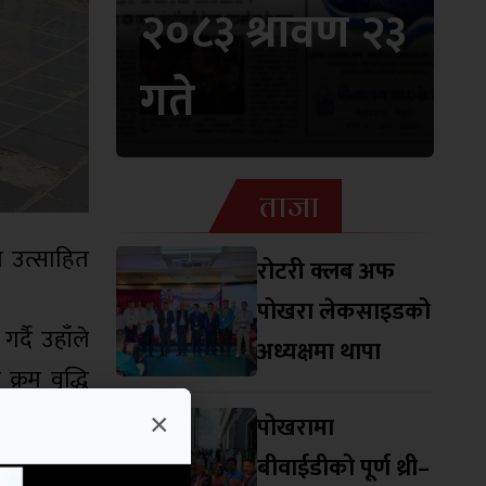
२०८३ श्रावण २३
गते
ताजा
ेत उत्साहित
रोटरी क्लब अफ
पोखरा लेकसाइडको
्दै उहाँले
अध्यक्षमा थापा
्रम वृद्धि
फी ल्याउनु
×
पोखरामा
ो आकर्षणलाई
बीवाईडीको पूर्ण थ्री–