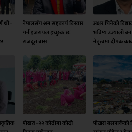
 थ्री–
नेपालसँग श्रम सहकार्य विस्तार
अक्षर चिनेको विद्
गर्न इजरायल इच्छुक छः
भविष्य उज्यालो ब
टर
राजदूत बास
नेतृत्वमा दीपक कार्
्राकृतिक
पोखरा–२२ कोदीमा कोदो
पोखरा बसपार्कको 